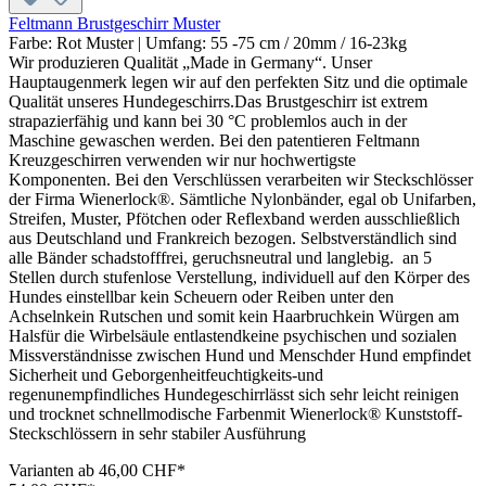
Feltmann Brustgeschirr Muster
Farbe:
Rot Muster
| Umfang:
55 -75 cm / 20mm / 16-23kg
Wir produzieren Qualität „Made in Germany“. Unser
Hauptaugenmerk legen wir auf den perfekten Sitz und die optimale
Qualität unseres Hundegeschirrs.Das Brustgeschirr ist extrem
strapazierfähig und kann bei 30 °C problemlos auch in der
Maschine gewaschen werden. Bei den patentieren Feltmann
Kreuzgeschirren verwenden wir nur hochwertigste
Komponenten. Bei den Verschlüssen verarbeiten wir Steckschlösser
der Firma Wienerlock®. Sämtliche Nylonbänder, egal ob Unifarben,
Streifen, Muster, Pfötchen oder Reflexband werden ausschließlich
aus Deutschland und Frankreich bezogen. Selbstverständlich sind
alle Bänder schadstofffrei, geruchsneutral und langlebig. an 5
Stellen durch stufenlose Verstellung, individuell auf den Körper des
Hundes einstellbar kein Scheuern oder Reiben unter den
Achselnkein Rutschen und somit kein Haarbruchkein Würgen am
Halsfür die Wirbelsäule entlastendkeine psychischen und sozialen
Missverständnisse zwischen Hund und Menschder Hund empfindet
Sicherheit und Geborgenheitfeuchtigkeits-und
regenunempfindliches Hundegeschirrlässt sich sehr leicht reinigen
und trocknet schnellmodische Farbenmit Wienerlock® Kunststoff-
Steckschlössern in sehr stabiler Ausführung
Varianten ab
46,00 CHF*