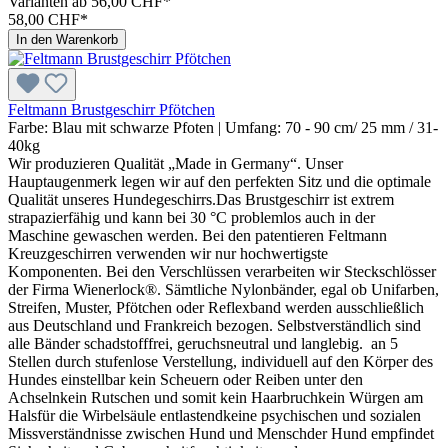
Varianten ab
56,00 CHF*
58,00 CHF*
In den Warenkorb
Feltmann Brustgeschirr Pfötchen
Farbe:
Blau mit schwarze Pfoten
| Umfang:
70 - 90 cm/ 25 mm / 31-
40kg
Wir produzieren Qualität „Made in Germany“. Unser
Hauptaugenmerk legen wir auf den perfekten Sitz und die optimale
Qualität unseres Hundegeschirrs.Das Brustgeschirr ist extrem
strapazierfähig und kann bei 30 °C problemlos auch in der
Maschine gewaschen werden. Bei den patentieren Feltmann
Kreuzgeschirren verwenden wir nur hochwertigste
Komponenten. Bei den Verschlüssen verarbeiten wir Steckschlösser
der Firma Wienerlock®. Sämtliche Nylonbänder, egal ob Unifarben,
Streifen, Muster, Pfötchen oder Reflexband werden ausschließlich
aus Deutschland und Frankreich bezogen. Selbstverständlich sind
alle Bänder schadstofffrei, geruchsneutral und langlebig. an 5
Stellen durch stufenlose Verstellung, individuell auf den Körper des
Hundes einstellbar kein Scheuern oder Reiben unter den
Achselnkein Rutschen und somit kein Haarbruchkein Würgen am
Halsfür die Wirbelsäule entlastendkeine psychischen und sozialen
Missverständnisse zwischen Hund und Menschder Hund empfindet