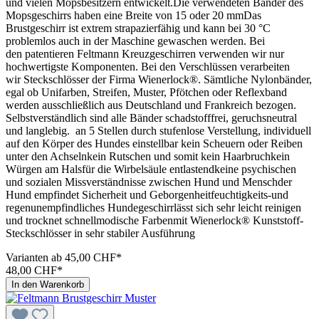
und vielen Mopsbesitzern entwickelt.Die verwendeten Bänder des
Mopsgeschirrs haben eine Breite von 15 oder 20 mmDas
Brustgeschirr ist extrem strapazierfähig und kann bei 30 °C
problemlos auch in der Maschine gewaschen werden. Bei
den patentieren Feltmann Kreuzgeschirren verwenden wir nur
hochwertigste Komponenten. Bei den Verschlüssen verarbeiten
wir Steckschlösser der Firma Wienerlock®. Sämtliche Nylonbänder,
egal ob Unifarben, Streifen, Muster, Pfötchen oder Reflexband
werden ausschließlich aus Deutschland und Frankreich bezogen.
Selbstverständlich sind alle Bänder schadstofffrei, geruchsneutral
und langlebig. an 5 Stellen durch stufenlose Verstellung, individuell
auf den Körper des Hundes einstellbar kein Scheuern oder Reiben
unter den Achselnkein Rutschen und somit kein Haarbruchkein
Würgen am Halsfür die Wirbelsäule entlastendkeine psychischen
und sozialen Missverständnisse zwischen Hund und Menschder
Hund empfindet Sicherheit und Geborgenheitfeuchtigkeits-und
regenunempfindliches Hundegeschirrlässt sich sehr leicht reinigen
und trocknet schnellmodische Farbenmit Wienerlock® Kunststoff-
Steckschlösser in sehr stabiler Ausführung
Varianten ab
45,00 CHF*
48,00 CHF*
In den Warenkorb