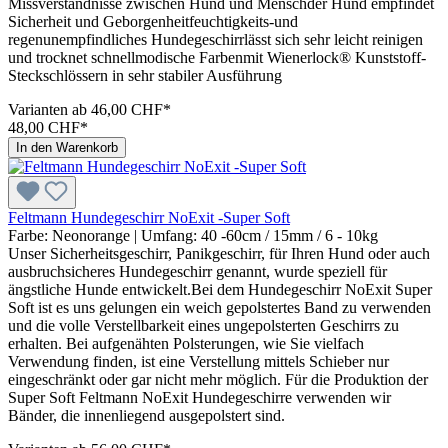
Missverständnisse zwischen Hund und Menschder Hund empfindet
Sicherheit und Geborgenheitfeuchtigkeits-und
regenunempfindliches Hundegeschirrlässt sich sehr leicht reinigen
und trocknet schnellmodische Farbenmit Wienerlock® Kunststoff-
Steckschlössern in sehr stabiler Ausführung
Varianten ab
46,00 CHF*
48,00 CHF*
In den Warenkorb
Feltmann Hundegeschirr NoExit -Super Soft
Farbe:
Neonorange
| Umfang:
40 -60cm / 15mm / 6 - 10kg
Unser Sicherheitsgeschirr, Panikgeschirr, für Ihren Hund oder auch
ausbruchsicheres Hundegeschirr genannt, wurde speziell für
ängstliche Hunde entwickelt.Bei dem Hundegeschirr NoExit Super
Soft ist es uns gelungen ein weich gepolstertes Band zu verwenden
und die volle Verstellbarkeit eines ungepolsterten Geschirrs zu
erhalten. Bei aufgenähten Polsterungen, wie Sie vielfach
Verwendung finden, ist eine Verstellung mittels Schieber nur
eingeschränkt oder gar nicht mehr möglich. Für die Produktion der
Super Soft Feltmann NoExit Hundegeschirre verwenden wir
Bänder, die innenliegend ausgepolstert sind.