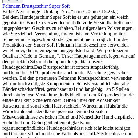
Feltmann Brustgeschirr Super Soft
Farbe:
Neonorange
| Umfang:
55 -75 cm / 20mm / 16-23kg
Bei dem Hundegeschirr Super Soft ist es uns gelungen ein weich
gepolstertes Band zu verwenden und die volle Verstellbarkeit eines
ungepolsterten Geschirrs zu erhalten.Bei aufgenähten Polsterungen,
wie Sie vielfach Verwendung finden, ist eine Verstellung mittels
Schieber nur eingeschränkt oder gar nicht mehr möglich. Für die
Produktion der Super Soft Feltmann Hundegeschirre verwenden
wir Bänder, die innenliegend ausgepolstert sind. Wir produzieren
Qualität „Made in Germany“. Unser Hauptaugenmerk legen wir auf
den perfekten Sitz und die optimale Qualität unseres
Hundegeschirrs.Das Brustgeschirr ist extrem strapazierfähig
und kann bei 30 °C problemlos auch in der Maschine gewaschen
werden. Bei den patentieren Feltmann Kreuzgeschirren verwenden
wir nur hochwertigste Komponenten. Selbstverständlich sind alle
Bänder schadstofffrei, geruchsneutral und langlebig. an 5 Stellen
durch stufenlose Verstellung, individuell auf den Körper des Hundes
einstellbar kein Scheuern oder Reiben unter den Achselnkein
Rutschen und somit kein Haarbruchkein Würgen am Halsfür die
Wirbelsäule entlastendkeine psychischen und sozialen
Missverständnisse zwischen Hund und Menschder Hund empfindet
Sicherheit und Geborgenheitfeuchtigkeits-und
regenunempfindliches Hundegeschirrlässt sich sehr leicht reinigen
und trocknet schnellmodische FarbenKunststoff-Steckschlössern in