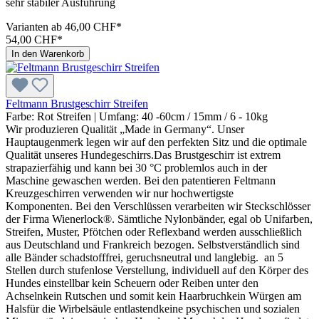
sehr stabiler Ausführung
Varianten ab
46,00 CHF*
54,00 CHF*
In den Warenkorb
Feltmann Brustgeschirr Streifen
Farbe:
Rot Streifen
| Umfang:
40 -60cm / 15mm / 6 - 10kg
Wir produzieren Qualität „Made in Germany“. Unser
Hauptaugenmerk legen wir auf den perfekten Sitz und die optimale
Qualität unseres Hundegeschirrs.Das Brustgeschirr ist extrem
strapazierfähig und kann bei 30 °C problemlos auch in der
Maschine gewaschen werden. Bei den patentieren Feltmann
Kreuzgeschirren verwenden wir nur hochwertigste
Komponenten. Bei den Verschlüssen verarbeiten wir Steckschlösser
der Firma Wienerlock®. Sämtliche Nylonbänder, egal ob Unifarben,
Streifen, Muster, Pfötchen oder Reflexband werden ausschließlich
aus Deutschland und Frankreich bezogen. Selbstverständlich sind
alle Bänder schadstofffrei, geruchsneutral und langlebig. an 5
Stellen durch stufenlose Verstellung, individuell auf den Körper des
Hundes einstellbar kein Scheuern oder Reiben unter den
Achselnkein Rutschen und somit kein Haarbruchkein Würgen am
Halsfür die Wirbelsäule entlastendkeine psychischen und sozialen