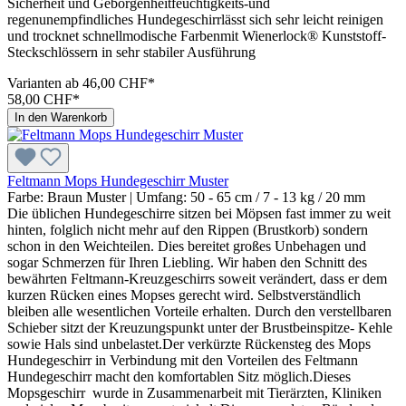
Sicherheit und Geborgenheitfeuchtigkeits-und
regenunempfindliches Hundegeschirrlässt sich sehr leicht reinigen
und trocknet schnellmodische Farbenmit Wienerlock® Kunststoff-
Steckschlössern in sehr stabiler Ausführung
Varianten ab
46,00 CHF*
58,00 CHF*
In den Warenkorb
Feltmann Mops Hundegeschirr Muster
Farbe:
Braun Muster
| Umfang:
50 - 65 cm / 7 - 13 kg / 20 mm
Die üblichen Hundegeschirre sitzen bei Möpsen fast immer zu weit
hinten, folglich nicht mehr auf den Rippen (Brustkorb) sondern
schon in den Weichteilen. Dies bereitet großes Unbehagen und
sogar Schmerzen für Ihren Liebling. Wir haben den Schnitt des
bewährten Feltmann-Kreuzgeschirrs soweit verändert, dass er dem
kurzen Rücken eines Mopses gerecht wird. Selbstverständlich
bleiben alle wesentlichen Vorteile erhalten. Durch den verstellbaren
Schieber sitzt der Kreuzungspunkt unter der Brustbeinspitze- Kehle
sowie Hals sind unbelastet.Der verkürzte Rückensteg des Mops
Hundegeschirr in Verbindung mit den Vorteilen des Feltmann
Hundegeschirr macht den komfortablen Sitz möglich.Dieses
Mopsgeschirr wurde in Zusammenarbeit mit Tierärzten, Kliniken