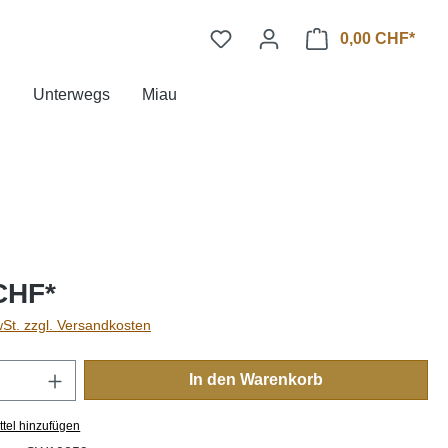
0,00 CHF*
n
Unterwegs
Miau
CHF*
wSt. zzgl. Versandkosten
Anzahl: Gib den gewünschten Wert ein oder
In den Warenkorb
tel hinzufügen