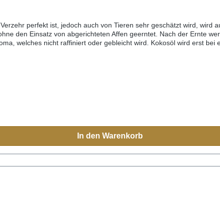
 Verzehr perfekt ist, jedoch auch von Tieren sehr geschätzt wird, wird 
e den Einsatz von abgerichteten Affen geerntet. Nach der Ernte werd
roma, welches nicht raffiniert oder gebleicht wird. Kokosöl wird erst b
das Du bei Agape-Pet kaufen kannst, stammt aus kontrolliert biologisc
 diesem Bio-Kokosöl kein Palmöl beigemischt.
In den Warenkorb