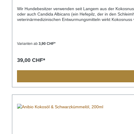
Wir Hundebesitzer verwenden seit Langem aus der Kokosnuss
oder auch Candida Albicans (ein Hefepilz, der in den Schleim
veterinärmedizinischen Entwurmungsmitteln wirkt Kokosnuss v
akutem Wurmbefall unterstützt die Fütterung von Kokos-Lecke
wirkt Kokos auch gegen kariesauslösende Bakterien. Das Tol
erhalten.Eine fantastische und gesunde Ergänzung zu jeder 
gerne genommen, auch als Gutzi nebenbei.Bestens geeignet a
Varianten ab
3,90 CHF*
Sie werden schnell merken, warum der Hund kaut und nicht 
danach in den Magen/Darmtrakt und können sich dort weiter 
Stoff: 2 %, Fettgehalt 8,5%. 260kcal/100g.
39,00 CHF*