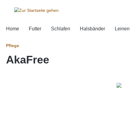
springen
Zur Hauptnavigation springen
Home
Futter
Schlafen
Halsbänder
Leinen
Pflege
AkaFree
Bildergalerie überspringen