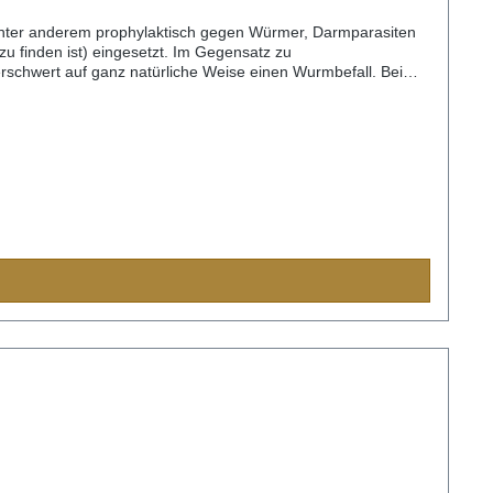
unter anderem prophylaktisch gegen Würmer, Darmparasiten
zu finden ist) eingesetzt. Im Gegensatz zu
rschwert auf ganz natürliche Weise einen Wurmbefall. Bei
thlone Institute of Technology“ von 2012 herausgefunden hat,
 zu Schaden. Somit bleibt die gesunde Mundflora
nbehandelt. Harte Struktur aber brechbar, sehr beliebt und
en Sie selbst einmal so ein Stück Kokos Leckerli zu kauen.
nzyme bereits über die Mundschleimhaut aufgenommen, gehen
dteile: Protein 18,3 %, Rohfaser 17,2 %, Anorganischer