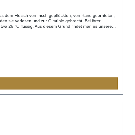
aus dem Fleisch von frisch gepflückten, von Hand geernteten,
en sie verlesen und zur Ölmühle gebracht. Bei ihrer
ei etwa 26 °C flüssig. Aus diesem Grund findet man es unseren
hem Anbau und ist frei von jeglichen Zusätzen. Im Gegensatz