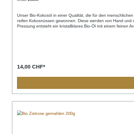
Unser Bio-Kokosöl in einer Qualität, die für den menschlichen
reifen Kokosnüssen gewonnen. Diese werden von Hand und ohn
Pressung entsteht ein kristallklares Bio-Öl mit einem feinen A
Breitengraden meistens in fester Form vor. Das Bio-Kokosöl, 
zu diversen Kokosölen, die in der EU angeboten werden, wird
14,00 CHF*