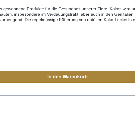
 gewonnene Produkte für die Gesundheit unserer Tiere. Kokos wird 
häuten, insbesondere im Verdauungstrakt, aber auch in den Genitalien 
orbeugend. Die regelmässige Fütterung von entölten Koko-Leckerlis e
rlis, vorhandene Parasiten abzutöten. Wie man bei einer Studie des „A
le dabei: Die guten Bakterien im Mund- und Rachenraum kommen nicht
Art von Hundeernährung.100 % Kokosmark schonend kalt gepresst und u
uch für an Leishmaniose erkrankte Hunde. Puringehalt 0%TIPP: Probier
einfach schluckt. Durch den relativ langen Kauvorgang werden die E
entfalten.Zusammensetzung: 100% reines KokosmarkAnalytische Bestan
In den Warenkorb