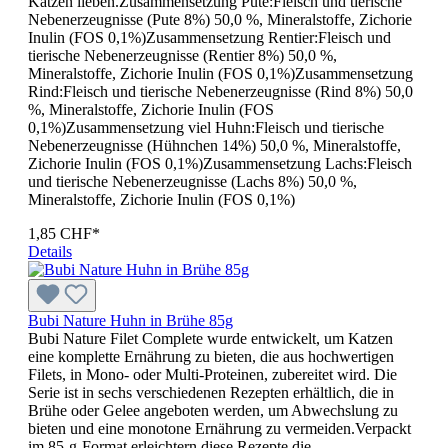
Katzen lieben.Zusammensetzung Pute:Fleisch und tierische
Nebenerzeugnisse (Pute 8%) 50,0 %, Mineralstoffe, Zichorie
Inulin (FOS 0,1%)Zusammensetzung Rentier:Fleisch und
tierische Nebenerzeugnisse (Rentier 8%) 50,0 %,
Mineralstoffe, Zichorie Inulin (FOS 0,1%)Zusammensetzung
Rind:Fleisch und tierische Nebenerzeugnisse (Rind 8%) 50,0
%, Mineralstoffe, Zichorie Inulin (FOS
0,1%)Zusammensetzung viel Huhn:Fleisch und tierische
Nebenerzeugnisse (Hühnchen 14%) 50,0 %, Mineralstoffe,
Zichorie Inulin (FOS 0,1%)Zusammensetzung Lachs:Fleisch
und tierische Nebenerzeugnisse (Lachs 8%) 50,0 %,
Mineralstoffe, Zichorie Inulin (FOS 0,1%)
1,85 CHF*
Details
Bubi Nature Huhn in Brühe 85g
Bubi Nature Filet Complete wurde entwickelt, um Katzen
eine komplette Ernährung zu bieten, die aus hochwertigen
Filets, in Mono- oder Multi-Proteinen, zubereitet wird. Die
Serie ist in sechs verschiedenen Rezepten erhältlich, die in
Brühe oder Gelee angeboten werden, um Abwechslung zu
bieten und eine monotone Ernährung zu vermeiden.Verpackt
im 85-g-Format erleichtern diese Rezepte die