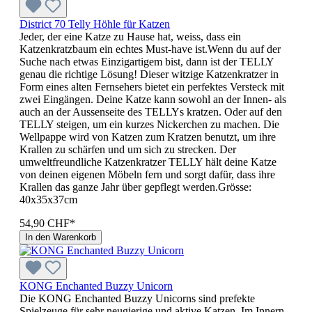
District 70 Telly Höhle für Katzen
Jeder, der eine Katze zu Hause hat, weiss, dass ein
Katzenkratzbaum ein echtes Must-have ist.Wenn du auf der
Suche nach etwas Einzigartigem bist, dann ist der TELLY
genau die richtige Lösung! Dieser witzige Katzenkratzer in
Form eines alten Fernsehers bietet ein perfektes Versteck mit
zwei Eingängen. Deine Katze kann sowohl an der Innen- als
auch an der Aussenseite des TELLYs kratzen. Oder auf den
TELLY steigen, um ein kurzes Nickerchen zu machen. Die
Wellpappe wird von Katzen zum Kratzen benutzt, um ihre
Krallen zu schärfen und um sich zu strecken. Der
umweltfreundliche Katzenkratzer TELLY hält deine Katze
von deinen eigenen Möbeln fern und sorgt dafür, dass ihre
Krallen das ganze Jahr über gepflegt werden.Grösse:
40x35x37cm
54,90 CHF*
In den Warenkorb
KONG Enchanted Buzzy Unicorn
Die KONG Enchanted Buzzy Unicorns sind prefekte
Spielzeuge für sehr neugierige und aktive Katzen. Im Innern