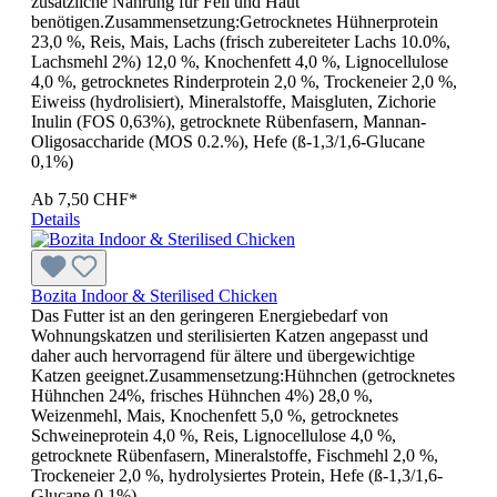
zusätzliche Nahrung für Fell und Haut
benötigen.Zusammensetzung:Getrocknetes Hühnerprotein
23,0 %, Reis, Mais, Lachs (frisch zubereiteter Lachs 10.0%,
Lachsmehl 2%) 12,0 %, Knochenfett 4,0 %, Lignocellulose
4,0 %, getrocknetes Rinderprotein 2,0 %, Trockeneier 2,0 %,
Eiweiss (hydrolisiert), Mineralstoffe, Maisgluten, Zichorie
Inulin (FOS 0,63%), getrocknete Rübenfasern, Mannan-
Oligosaccharide (MOS 0.2.%), Hefe (ß-1,3/1,6-Glucane
0,1%)
Ab
7,50 CHF*
Details
Bozita Indoor & Sterilised Chicken
Das Futter ist an den geringeren Energiebedarf von
Wohnungskatzen und sterilisierten Katzen angepasst und
daher auch hervorragend für ältere und übergewichtige
Katzen geeignet.Zusammensetzung:Hühnchen (getrocknetes
Hühnchen 24%, frisches Hühnchen 4%) 28,0 %,
Weizenmehl, Mais, Knochenfett 5,0 %, getrocknetes
Schweineprotein 4,0 %, Reis, Lignocellulose 4,0 %,
getrocknete Rübenfasern, Mineralstoffe, Fischmehl 2,0 %,
Trockeneier 2,0 %, hydrolysiertes Protein, Hefe (ß-1,3/1,6-
Glucane 0,1%)