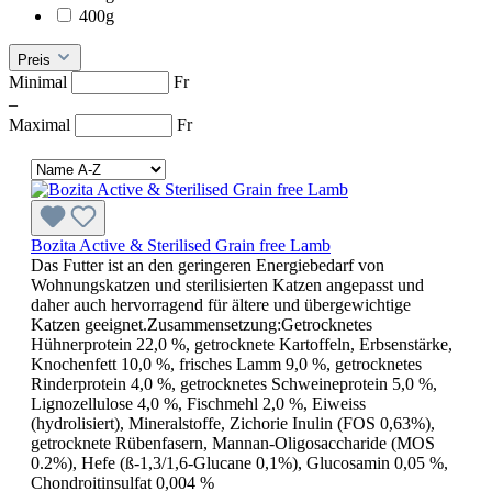
400g
Preis
Minimal
Fr
–
Maximal
Fr
Bozita Active & Sterilised Grain free Lamb
Das Futter ist an den geringeren Energiebedarf von
Wohnungskatzen und sterilisierten Katzen angepasst und
daher auch hervorragend für ältere und übergewichtige
Katzen geeignet.Zusammensetzung:Getrocknetes
Hühnerprotein 22,0 %, getrocknete Kartoffeln, Erbsenstärke,
Knochenfett 10,0 %, frisches Lamm 9,0 %, getrocknetes
Rinderprotein 4,0 %, getrocknetes Schweineprotein 5,0 %,
Lignozellulose 4,0 %, Fischmehl 2,0 %, Eiweiss
(hydrolisiert), Mineralstoffe, Zichorie Inulin (FOS 0,63%),
getrocknete Rübenfasern, Mannan-Oligosaccharide (MOS
0.2%), Hefe (ß-1,3/1,6-Glucane 0,1%), Glucosamin 0,05 %,
Chondroitinsulfat 0,004 %