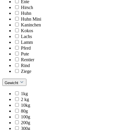
Ente
Hirsch
Huhn
Huhn Mini
Kaninchen
Kokos
Lachs
Lamm
Pferd
Pute
Rentier
Rind
Ziege
Gewicht
1kg
2 kg
10kg
80g
100g
200g
300g