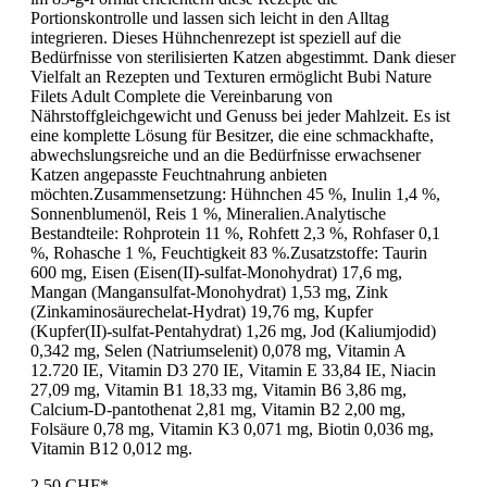
Portionskontrolle und lassen sich leicht in den Alltag
integrieren. Dieses Hühnchenrezept ist speziell auf die
Bedürfnisse von sterilisierten Katzen abgestimmt. Dank dieser
Vielfalt an Rezepten und Texturen ermöglicht Bubi Nature
Filets Adult Complete die Vereinbarung von
Nährstoffgleichgewicht und Genuss bei jeder Mahlzeit. Es ist
eine komplette Lösung für Besitzer, die eine schmackhafte,
abwechslungsreiche und an die Bedürfnisse erwachsener
Katzen angepasste Feuchtnahrung anbieten
möchten.Zusammensetzung: Hühnchen 45 %, Inulin 1,4 %,
Sonnenblumenöl, Reis 1 %, Mineralien.Analytische
Bestandteile: Rohprotein 11 %, Rohfett 2,3 %, Rohfaser 0,1
%, Rohasche 1 %, Feuchtigkeit 83 %.Zusatzstoffe: Taurin
600 mg, Eisen (Eisen(II)-sulfat-Monohydrat) 17,6 mg,
Mangan (Mangansulfat-Monohydrat) 1,53 mg, Zink
(Zinkaminosäurechelat-Hydrat) 19,76 mg, Kupfer
(Kupfer(II)-sulfat-Pentahydrat) 1,26 mg, Jod (Kaliumjodid)
0,342 mg, Selen (Natriumselenit) 0,078 mg, Vitamin A
12.720 IE, Vitamin D3 270 IE, Vitamin E 33,84 IE, Niacin
27,09 mg, Vitamin B1 18,33 mg, Vitamin B6 3,86 mg,
Calcium-D-pantothenat 2,81 mg, Vitamin B2 2,00 mg,
Folsäure 0,78 mg, Vitamin K3 0,071 mg, Biotin 0,036 mg,
Vitamin B12 0,012 mg.
2,50 CHF*