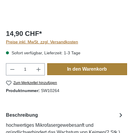
14,90 CHF*
Preise inkl. MwSt. zzgl. Versandkosten
Sofort verfügbar, Lieferzeit: 1-3 Tage
Produkt Anzahl: Gib den gewünschten Wert e
In den Warenkorb
Zum Merkzettel hinzufügen
Produktnummer:
SW10264
Beschreibung
hochwertiges Mikrofasergewebesanft und
gründlichverhindert das Wachstum von Keimen(2 Stk.)