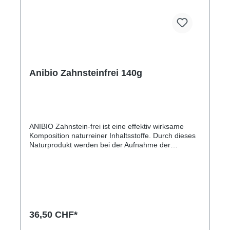
Anibio Zahnsteinfrei 140g
ANIBIO Zahnstein-frei ist eine effektiv wirksame
Komposition naturreiner Inhaltsstoffe. Durch dieses
Naturprodukt werden bei der Aufnahme der
täglichen Fütterung vermehrt natürliche
Enzyme freigesetzt, die die Zähne von Verfärbungen
und Zahnstein befreien und einer Neubildung
entgegenwirken.Neben der Zahnpflege erhält das
Tier zusätzlich hochwertige und für den
Organismus wertvolle Aminosäuren, Mineralstoffe
und Spurenelemente.Vorteile:Beseitigt Zahnstein
36,50 CHF*
und ZahnbelagGegen MundgeruchEnthält wertvolle
Aminosäuren, Mineralstoffe und