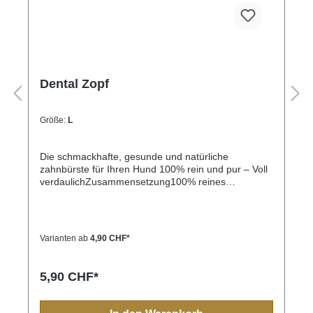
Dental Zopf
Größe:
L
Die schmackhafte, gesunde und natürliche
zahnbürste für Ihren Hund 100% rein und pur – Voll
verdaulichZusammensetzung100% reines
getrocknetes Unterhautgewebe von Rindern, keine
Zusatzstoffe.Analytische
KomponentenFeuchtegehalt 6,4%Proteine
92,8%Fett 0,2%Asche 0,2%Rohfaser
Varianten ab
4,90 CHF*
0,4%Getrocknetes Unterhautgewebe von Rindern
100%S - 15cmM - 20cmL - 20cm dickXL - 30cm
5,90 CHF*