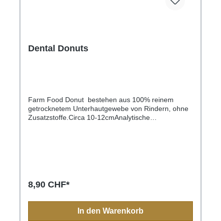
Dental Donuts
Farm Food Donut bestehen aus 100% reinem
getrocknetem Unterhautgewebe von Rindern, ohne
Zusatzstoffe.Circa 10-12cmAnalytische
KomponentenFeuchtegehalt 6,4%Proteine 92,8%Fet
t 0,2%Asche 0,2%Rohfaser 0,4%
8,90 CHF*
In den Warenkorb