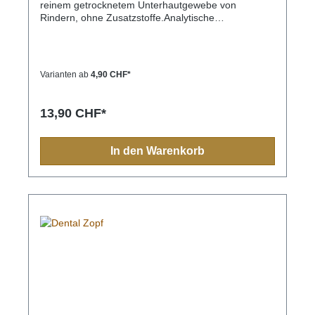
reinem getrocknetem Unterhautgewebe von
Rindern, ohne Zusatzstoffe.Analytische
KomponentenFeuchtegehalt 6,4%Proteine 92,8%Fet
t 0,2%Asche 0,2%Rohfaser 0,4%S - 12.5cmM -
15.5cmL - 20.5cmXL - 30cm
Varianten ab
4,90 CHF*
13,90 CHF*
In den Warenkorb