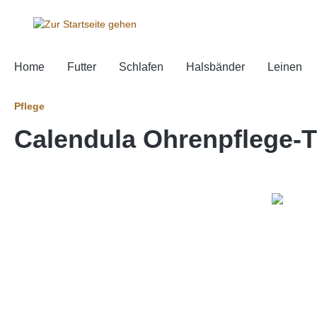
springen
Zur Hauptnavigation springen
Home
Futter
Schlafen
Halsbänder
Leinen
Pflege
Calendula Ohrenpflege-T
Bildergalerie überspringen