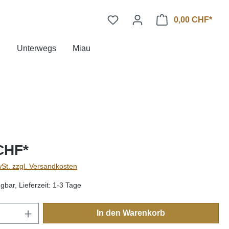
0,00 CHF*
n
Unterwegs
Miau
CHF*
wSt. zzgl. Versandkosten
gbar, Lieferzeit: 1-3 Tage
Anzahl: Gib den gewünschten Wert ein oder
In den Warenkorb