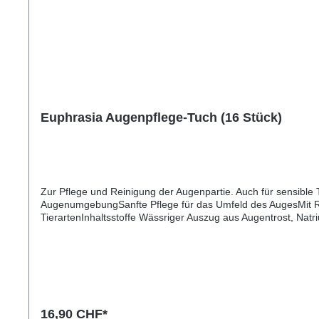
Euphrasia Augenpflege-Tuch (16 Stück)
Zur Pflege und Reinigung der Augenpartie. Auch für sensibl
AugenumgebungSanfte Pflege für das Umfeld des AugesMit Ros
TierartenInhaltsstoffe Wässriger Auszug aus Augentrost, Na
in Richtung Nase wischen. Tägliche Anwendung möglich.
16,90 CHF*