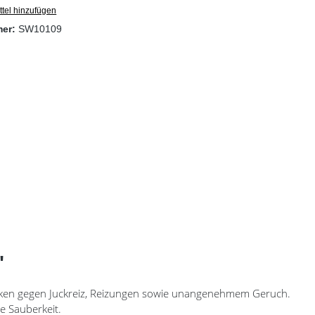
tel hinzufügen
mer:
SW10109
"
irken gegen Juckreiz, Reizungen sowie unangenehmem Geruch.
e Sauberkeit.