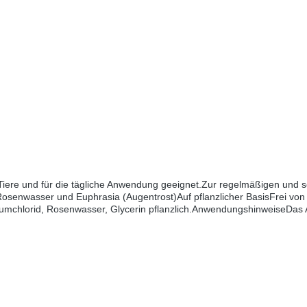
e Tiere und für die tägliche Anwendung geeignet.Zur regelmäßigen un
enwasser und Euphrasia (Augentrost)Auf pflanzlicher BasisFrei von 
triumchlorid, Rosenwasser, Glycerin pflanzlich.AnwendungshinweiseDa