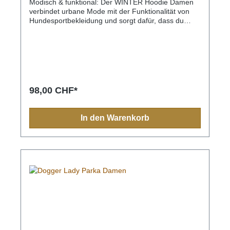
Modisch & funktional: Der WINTER Hoodie Damen
verbindet urbane Mode mit der Funktionalität von
Hundesportbekleidung und sorgt dafür, dass du
auch an kalten Tagen warm und stilvoll unterwegs
bist.Flauschiges Innenfutter: Das weiche, warme
Innenfutter, das bis in die Ärmel reicht, bietet
maximalen Tragekomfort und hält dich auch bei
niedrigen Temperaturen angenehm warm – perfekt
für lange Spaziergänge und Outdoor-
Aktivitäten.Praktische Taschen: Ausgestattet mit der
98,00 CHF*
DOGGER-typischen durchgehenden Rückentasche
für zusätzlichen Stauraum und einer praktischen
Handytasche in der rechten Vordertasche, damit
In den Warenkorb
dein Smartphone sicher und griffbereit verstaut
ist.Hochwertige Materialien: Der Aussenstoff besteht
aus einer strapazierfähigen Baumwoll-Polyester-
Mischung, während das Innenfutter aus 100%
Polyester für eine angenehme Wärme
sorgt.Aussenmaterial:65% Baumwolle / 35%
PolyesterFutter:100% Polyester