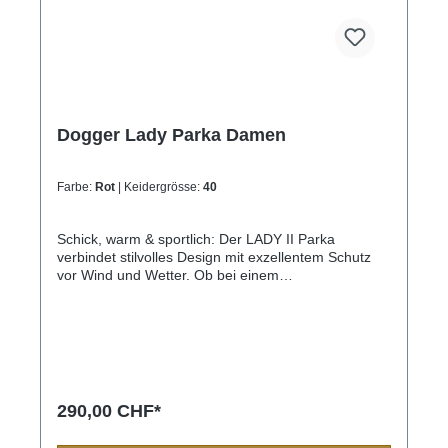
Dogger Lady Parka Damen
Farbe:
Rot
| Keidergrösse:
40
Schick, warm & sportlich: Der LADY II Parka
verbindet stilvolles Design mit exzellentem Schutz
vor Wind und Wetter. Ob bei einem
Winterspaziergang mit dem Hund oder beim
Stadtbummel – dieser Parka hält dich auch bei
Minusgraden warm und trocken.Robustes
Material: Das Aussenmaterial aus 30D Nylon ist mit
einer wind- und wasserdichten Membrane
(Wassersäule: 20.000 mm, Atmungsaktivität: 20.000
g/m²/24 h) ausgestattet und bietet zuverlässigen
290,00 CHF*
Wetterschutz. Das weiche Innenfutter aus Polyester-
Fleece sorgt für wohlige Wärme.Verstellbare