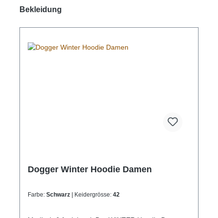
Produktgalerie überspringen
Bekleidung
Dogger Winter Hoodie Damen
Farbe:
Schwarz
| Keidergrösse:
42