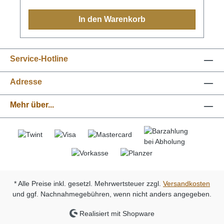
die Weste auch bei aktivem Einsatz ihre Form
behält.Eine GPS-Tasche mit Reißverschluss an der
In den Warenkorb
Oberseite der Weste ermöglicht das sichere Tragen
eines Ortungsgeräts, sodass es geschützt ist und
nicht hängenbleiben kann. Die leuchtend orange
Farbe und die reflektierenden 3M™-Details sorgen
Service-Hotline
für Sichtbarkeit aus der Ferne bei Nebel, schlechten
Lichtverhältnissen und im Wechsel der Jahreszeiten.
An den roten und gelben Seitenaufnähern lässt sich
Adresse
leicht erkennen, in welche Richtung Dein Hund zeigt
- ideal für Fährtenarbeit und Jagd.Die Protector vest
Mehr über...
GPS 2.0 ist einfach einzustellen, mit einer
elastischen Halsverstellung, die von der Innenseite
der GPS-Tasche aus zugänglich ist, und seitlichen
Gurten für einen sicheren Sitz. Seitliche Schnallen,
die in die Paneele integriert sind, minimieren das
Risiko des Hängenbleibens.Eine verstärkte Schlaufe
auf der Rückseite bietet einen Befestigungspunkt für
eine Schleppleine.Erhältlich in Orange, in den
Größen 2XS bis XL.
* Alle Preise inkl. gesetzl. Mehrwertsteuer zzgl.
Versandkosten
und ggf. Nachnahmegebühren, wenn nicht anders angegeben.
Realisiert mit Shopware