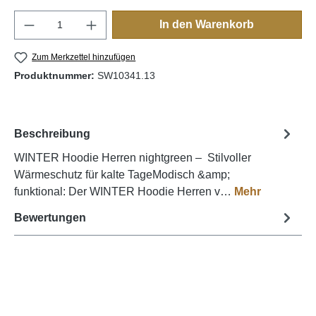
Produkt Anzahl: Gib den gewünschten Wert e
In den Warenkorb
Zum Merkzettel hinzufügen
Produktnummer:
SW10341.13
Beschreibung
WINTER Hoodie Herren nightgreen – Stilvoller
Wärmeschutz für kalte TageModisch &amp;
funktional: Der WINTER Hoodie Herren v…
Mehr
Bewertungen