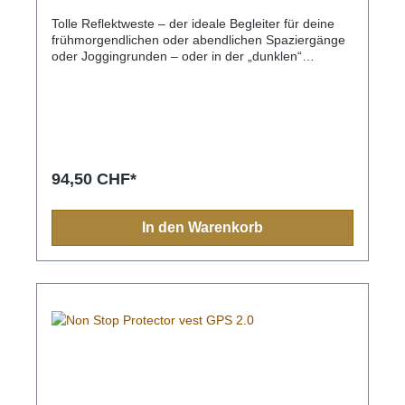
Tolle Reflektweste – der ideale Begleiter für deine
frühmorgendlichen oder abendlichen Spaziergänge
oder Joggingrunden – oder in der „dunklen“
Jahreszeit.Das Material beeinträchtigt weder die
Beweglichkeit noch den Tragekomfort.Optimale
Belüftung durch ein atmungsaktives Mesh-
Innenfutter.Fünf Taschen mit Reissverschluss – 2
Front-, 2- Brusttaschen und 1 Innentasche. Grosse
offene und durchgehende Rückentasche.Zwei-
Wege-Front-Reissverschluss.Toll kombinierbar mit
94,50 CHF*
den reflektierenden Strickmützen.
In den Warenkorb