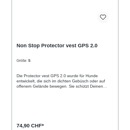
Non Stop Protector vest GPS 2.0
Größe:
S
Die Protector vest GPS 2.0 wurde für Hunde
entwickelt, die sich im dichten Gebüsch oder auf
offenem Gelände bewegen. Sie schützt Deinen
Hund und macht ihn leicht auffindbar.Die mit
Aramidfasern verstärkte Brustpartie bietet
lebensrettenden Schutz vor scharfer Vegetation wie
Dornen und Ästen, selbst bei hohen
Geschwindigkeiten. Strapazierfähiges Ripstop-
Gewebe umgibt den Rest der Weste und macht sie
widerstandsfähig gegen Abnutzung durch raues
74,90 CHF*
Terrain. Integrierte Versteifungen sorgen dafür, dass