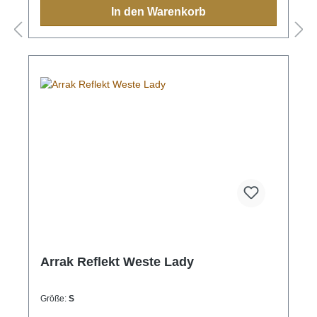
Kapuze: Die Kapuze bietet zusätzlichen Schutz vor
In den Warenkorb
Wind und Regen und lässt sich individuell anpassen,
um optimalen Komfort zu gewährleisten.Praktische
Taschen: Der Parka verfügt über diverse Innen- und
Aussentaschen, darunter eine praktische
Rückentasche mit Reissverschluss, die ausreichend
Stauraum für persönliche Gegenstände
bietet.Komfortable Details: Der durchgehende 2-
Wege-Frontreissverschluss mit Abdeckleiste,
Sturmbündchen an den Ärmeln und ein Kordelzug
im Hüftbereich bieten eine optimale Passform und
zusätzlichen Schutz vor Kälte.Aussenmaterial: 100%
NylonFutter: 100% PolyesterMembrane: 100% PU
Arrak Reflekt Weste Lady
Größe:
S