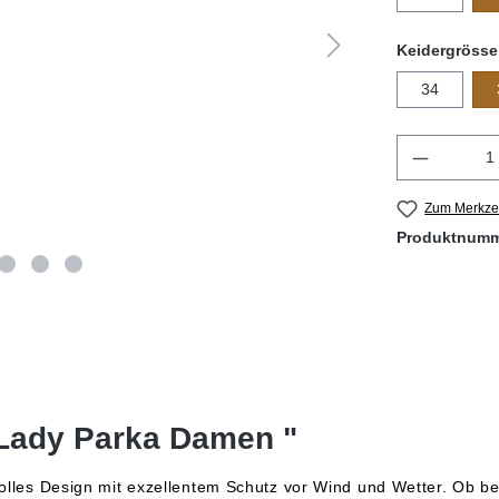
Keidergrösse
34
Produkt 
Zum Merkzet
Produktnum
 Lady Parka Damen "
lvolles Design mit exzellentem Schutz vor Wind und Wetter. Ob 