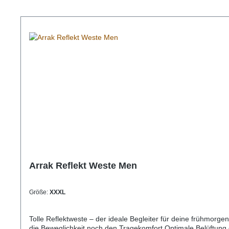
Produktgalerie überspringen
Arrak Reflekt Weste Men
Größe:
XXXL
Tolle Reflektweste – der ideale Begleiter für deine frühmorg
die Beweglichkeit noch den Tragekomfort.Optimale Belüftung 