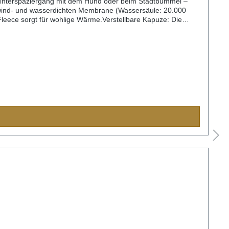
m Winterspaziergang mit dem Hund oder beim Stadtbummel –
r wind- und wasserdichten Membrane (Wassersäule: 20.000
Fleece sorgt für wohlige Wärme.Verstellbare Kapuze: Die
Praktische Taschen: Der Parka verfügt über diverse Innen-
tände bietet.Komfortable Details: Der durchgehende 2-Wege-
orm und zusätzlichen Schutz vor Kälte.Aussenmaterial: 100%