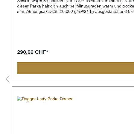
Schick, warm & sportlich: Der LADY II Parka verbindet stilv
dieser Parka hält dich auch bei Minusgraden warm und trock
mm, Atmungsaktivität: 20.000 g/m²/24 h) ausgestattet und bie
Kapuze bietet zusätzlichen Schutz vor Wind und Regen und lä
und Aussentaschen, darunter eine praktische Rückentasche m
Frontreissverschluss mit Abdeckleiste, Sturmbündchen an den
NylonFutter: 100% PolyesterMembrane: 100% PU
290,00 CHF*