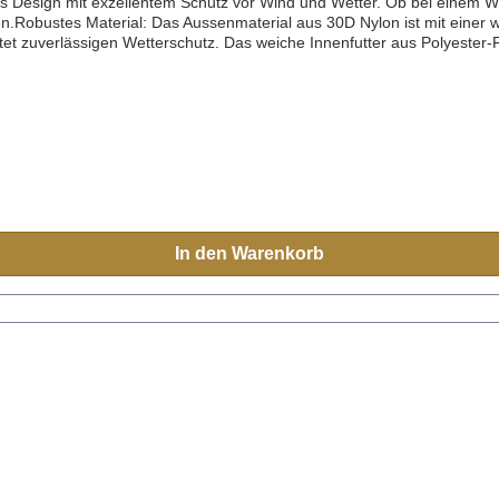
olles Design mit exzellentem Schutz vor Wind und Wetter. Ob bei eine
en.Robustes Material: Das Aussenmaterial aus 30D Nylon ist mit eine
tet zuverlässigen Wetterschutz. Das weiche Innenfutter aus Polyester-
sst sich individuell anpassen, um optimalen Komfort zu gewährleisten.
it Reissverschluss, die ausreichend Stauraum für persönliche Gegens
 Ärmeln und ein Kordelzug im Hüftbereich bieten eine optimale Passf
In den Warenkorb