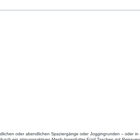
endlichen oder abendlichen Spaziergänge oder Joggingrunden – oder in 
durch ein atmungsaktives Mesh-Innenfutter.Fünf Taschen mit Reissvers