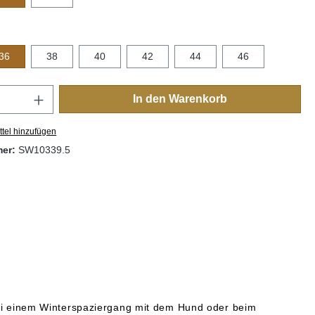
auswählen
36
38
40
42
44
46
Anzahl: Gib den gewünschten Wert ein oder
In den Warenkorb
tel hinzufügen
mer:
SW10339.5
bei einem Winterspaziergang mit dem Hund oder beim