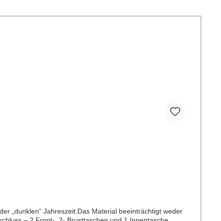
der „dunklen“ Jahreszeit.Das Material beeinträchtigt weder
chluss – 2 Front-, 2- Brusttaschen und 1 Innentasche.