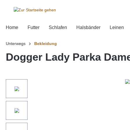
springen
Zur Hauptnavigation springen
Home
Futter
Schlafen
Halsbänder
Leinen
Unterwegs
Bekleidung
Dogger Lady Parka Dam
Bildergalerie überspringen