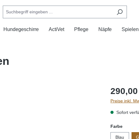
Hundegeschirre
ActiVet
Pflege
Näpfe
Spielen
en
290,00
Preise inkl. M
Sofort verfü
auswäh
Farbe
Blau
G