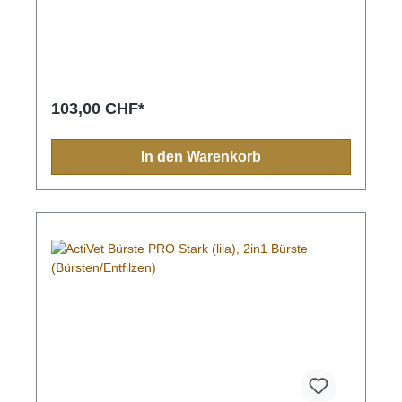
ist eine Hundebürste bzw. Katzenbürste (die 4.5 cm
Variante), die für den folgenden Felltyp konzipiert
bzw. besonders geeignet ist: dichtes, flauschiges
und seidiges Fell mit wenig oder ohne
Unterwolle.Ideal für Cavalier King Charls, West
Highland Terrier, Afganen, Pudel
103,00 CHF*
In den Warenkorb