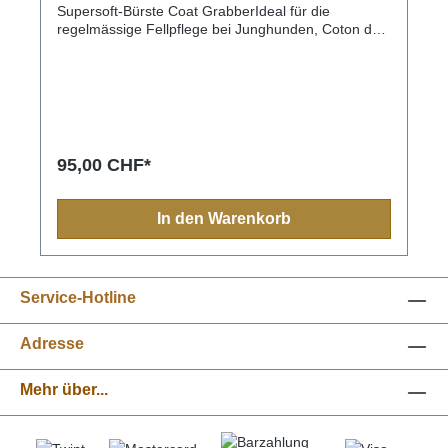
Supersoft-Bürste Coat GrabberIdeal für die
regelmässige Fellpflege bei Junghunden, Coton de
Tulear, Pomeranian, Malteser, Belgischer
Schäferhund, Setter, Yorkie, Langhaardackel,
Papillon, Cocker Spaniel, Cav. King Charles,
Rottweiler, etc.
95,00 CHF*
In den Warenkorb
Service-Hotline
Adresse
Mehr über...