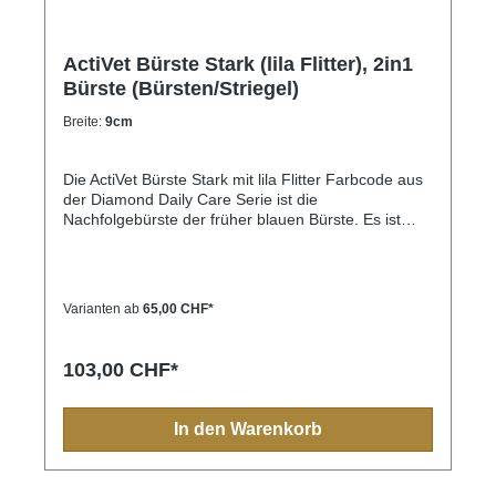
ActiVet Bürste Stark (lila Flitter), 2in1
Bürste (Bürsten/Striegel)
Breite:
9cm
Die ActiVet Bürste Stark mit lila Flitter Farbcode aus
der Diamond Daily Care Serie ist die
Nachfolgebürste der früher blauen Bürste. Es ist
eine Hundebürste bzw. Katzenbürste (die 4.5 cm
Variante), die für den folgenden Felltyp konzipiert
bzw. besonders geeignet ist: festes Fell, dichte
Felltextur und viel Unterwolle.Ideal für Collie, Chow
Varianten ab
65,00 CHF*
Chow, Golden Retriever, Schnauzer
103,00 CHF*
In den Warenkorb