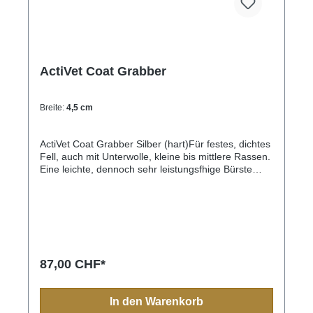
ActiVet Coat Grabber
Breite:
4,5 cm
ActiVet Coat Grabber Silber (hart)Für festes, dichtes
Fell, auch mit Unterwolle, kleine bis mittlere Rassen.
Eine leichte, dennoch sehr leistungsfhige Bürste
zum ausbürsten und entfilzen.Ideal für die
regelmässige Fellpflege bei Englischer Bulldoge,
kurzhaar Collie, Weimaraner, Vizlar
87,00 CHF*
In den Warenkorb