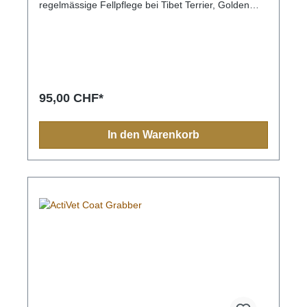
regelmässige Fellpflege bei Tibet Terrier, Golden
Doodle, Bolonka Zwetna, Briard, Collie, Sheltie,
Picard, Portugiesische und spanische Wasserhunde,
Bobtail, Bearded Collie, Pon, etc.
95,00 CHF*
In den Warenkorb