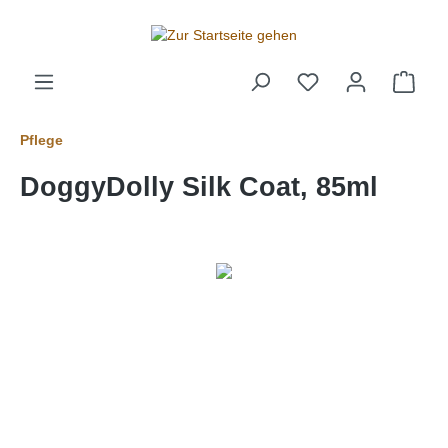
alt springen
Pflege
DoggyDolly Silk Coat, 85ml
Bildergalerie überspringen