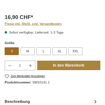
16,90 CHF*
Preise inkl. MwSt. zzgl. Versandkosten
Sofort verfügbar, Lieferzeit: 1-3 Tage
auswählen
Größe
S
M
L
XL
XXL
Produkt Anzahl: Gib den gewünschten Wert e
In den Warenkorb
Zum Merkzettel hinzufügen
Produktnummer:
SW10141.1
Beschreibung