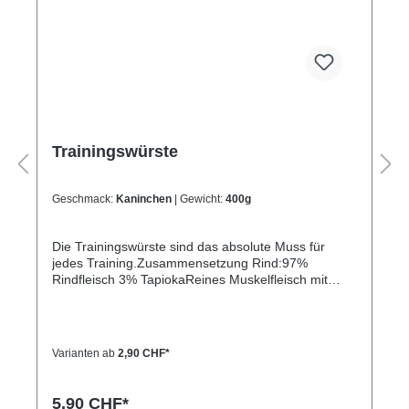
Trainingswürste
Geschmack:
Kaninchen
| Gewicht:
400g
Die Trainingswürste sind das absolute Muss für
jedes Training.Zusammensetzung Rind:97%
Rindfleisch 3% TapiokaReines Muskelfleisch mit
Tapioka zur Bindung. Die Hundewurst lässt sich gut
als Trainingswurst oder als Ferienfutter für BARFer
verwenden. Die Wurst ist ungeöffnet ohne Kühlung
haltbar. Schnittfest.Feuchtigkeit 47.6%, Rohprotein
Varianten ab
2,90 CHF*
32.5%, Rohfett 13.9%, Rohasche
2.4%Zusammensetzung Lamm:97%
Lammfleisch 3% TapiokaReines Muskelfleisch mit
5,90 CHF*