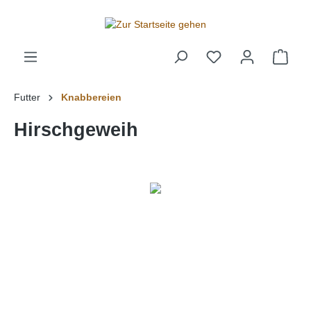
alt springen
Futter
Knabbereien
Hirschgeweih
Bildergalerie überspringen