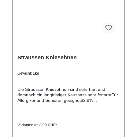
Straussen Kniesehnen
Gewicht:
1kg
Die Straussen Kniesehnen sind sehr hart und
demnach ein langfristiger Kauspass.sehr fettarmFür
Allergiker und Senioren geeignet82,9%
Rohprotein3,6% Rohfett4,6% Rohasche8,9%
Feuchtigkeit
Varianten ab
8,90 CHF*