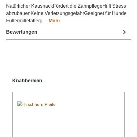
Natürlicher KausnackFördert die ZahnpflegeHilft Stress
abzubauenKeine VerletzungsgefahrGeeignet für Hunde
Futtermittelallerg…
Mehr
Bewertungen
Produktgalerie überspringen
Knabbereien