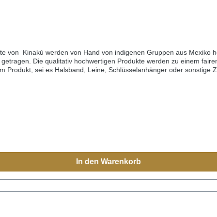
kte von Kinakú werden von Hand von indigenen Gruppen aus Mexiko her
getragen. Die qualitativ hochwertigen Produkte werden zu einem fairen
edem Produkt, sei es Halsband, Leine, Schlüsselanhänger oder sonstige
h Mexiko reisen, sehen Sie diese farbenfrohen Muster überall.Aufgrun
eichen.Grössen:XS= 1,1cm breit, 28cm lang (Halsumfang von ca. 20-
0cm)M-L= 3.3cm breit, 45cm lang (Halsumfang von ca. 32-40cm) L= 3
In den Warenkorb