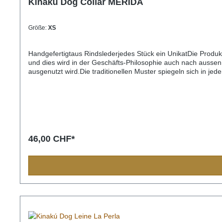
Kinakú Dog Collar MERIDA
Größe:
XS
Handgefertigtaus Rindslederjedes Stück ein UnikatDie Produ
und dies wird in der Geschäfts-Philosophie auch nach aussen 
ausgenutzt wird.Die traditionellen Muster spiegeln sich in j
Bevölkerung immer eine Bedeutung und sollten Sie einmal nac
Einzelstück und die Farben und Muster können vom Foto abw
32cm) M= 2,2cm breit, 45cm lang (Halsumfang von ca. 32-4
3,3cm breit, 65cm lang (Halsumfang von ca. 45-60cm)
46,00 CHF*