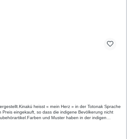
gestellt.Kinakú heisst « mein Herz » in der Totonak Sprache
 Preis eingekauft, so dass die indigene Bevölkerung nicht
 Zubehörartikel.Farben und Muster haben in der indigen
d der Handarbeit ist jedes Halsband und jede Leine ein
Breite 2.2cm, Karabiner 7cmL - Länge 130cm, Breite 2.2cm,