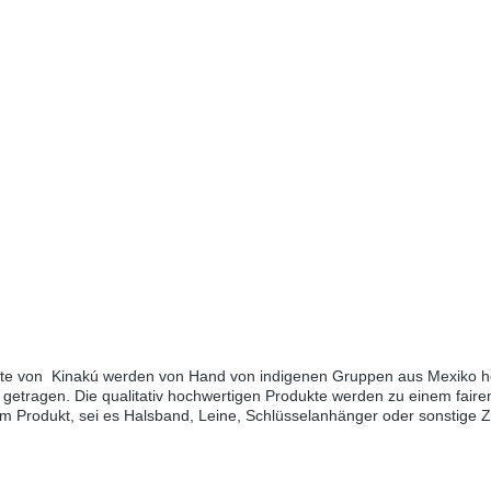
kte von Kinakú werden von Hand von indigenen Gruppen aus Mexiko her
getragen. Die qualitativ hochwertigen Produkte werden zu einem fairen
edem Produkt, sei es Halsband, Leine, Schlüsselanhänger oder sonstige
h Mexiko reisen, sehen Sie diese farbenfrohen Muster überall.Aufgrun
eichen.Grössen:XS - Länge 130cm, Breite 1.1cmS - M - Länge 130cm, 