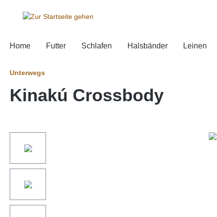
springen
Zur Hauptnavigation springen
Home
Futter
Schlafen
Halsbänder
Leinen
Unterwegs
Kinakú Crossbody
Bildergalerie überspringen