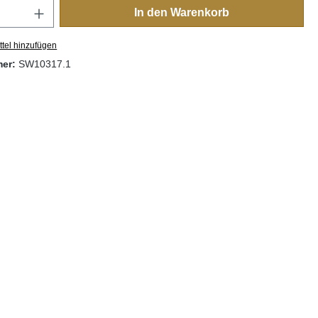
Anzahl: Gib den gewünschten Wert ein oder
In den Warenkorb
tel hinzufügen
mer:
SW10317.1