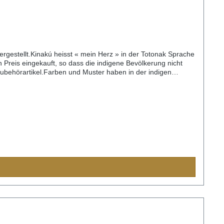
gestellt.Kinakú heisst « mein Herz » in der Totonak Sprache
 Preis eingekauft, so dass die indigene Bevölkerung nicht
 Zubehörartikel.Farben und Muster haben in der indigen
d der Handarbeit ist jedes Halsband und jede Leine ein
24cm) S= 2,2cm breit, 35cm lang (Halsumfang von ca. 24-
,3cm breit, 55cm lang (Halsumfang von ca. 38-48cm)XL=