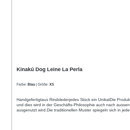
Kinakú Dog Leine La Perla
Farbe:
Blau
| Größe:
XS
Handgefertigtaus Rindslederjedes Stück ein UnikatDie Produ
und dies wird in der Geschäfts-Philosophie auch nach aussen 
ausgenutzt wird.Die traditionellen Muster spiegeln sich in j
Bevölkerung immer eine Bedeutung und sollten Sie einmal nac
Einzelstück und die Farben und Muster können vom Foto abw
Karabiner 9cm