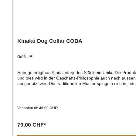
Kinakú Dog Collar COBA
Größe:
M
Handgefertigtaus Rindslederjedes Stück ein UnikatDie Produ
und dies wird in der Geschäfts-Philosophie auch nach aussen 
ausgenutzt wird.Die traditionellen Muster spiegeln sich in j
Bevölkerung immer eine Bedeutung und sollten Sie einmal nac
Einzelstück und die Farben und Muster können vom Foto abw
32cm) M= 2,2cm breit, 45cm lang (Halsumfang von ca. 32-4
3,3cm breit, 65cm lang (Halsumfang von ca. 45-60cm)
Varianten ab
46,00 CHF*
79,00 CHF*