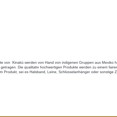
kte von Kinakú werden von Hand von indigenen Gruppen aus Mexiko her
getragen. Die qualitativ hochwertigen Produkte werden zu einem fairen
edem Produkt, sei es Halsband, Leine, Schlüsselanhänger oder sonstige
h Mexiko reisen, sehen Sie diese farbenfrohen Muster überall.Aufgrun
eichen.Grössen:XS= 1,1cm breit, 28cm lang (Halsumfang von ca. 20-
0cm)M-L= 3.3cm breit, 45cm lang (Halsumfang von ca. 32-40cm) L= 3