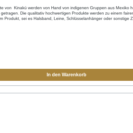
kte von Kinakú werden von Hand von indigenen Gruppen aus Mexiko her
getragen. Die qualitativ hochwertigen Produkte werden zu einem fairen
edem Produkt, sei es Halsband, Leine, Schlüsselanhänger oder sonstige
h Mexiko reisen, sehen Sie diese farbenfrohen Muster überall.Aufgrun
eichen.Grössen:XS= 1,1cm breit, 28cm lang (Halsumfang von ca. 20-
0cm)M-L= 3.3cm breit, 45cm lang (Halsumfang von ca. 32-40cm) L= 3
In den Warenkorb