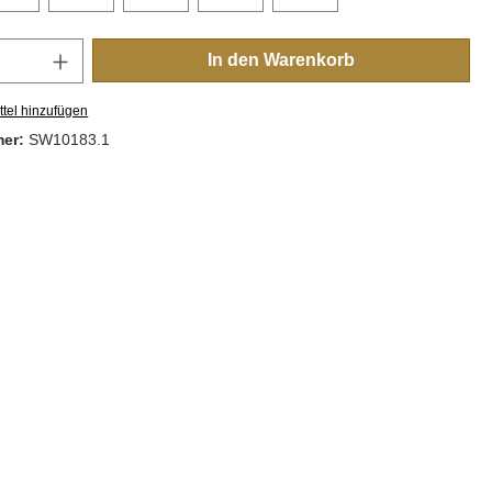
Anzahl: Gib den gewünschten Wert ein oder
In den Warenkorb
tel hinzufügen
mer:
SW10183.1