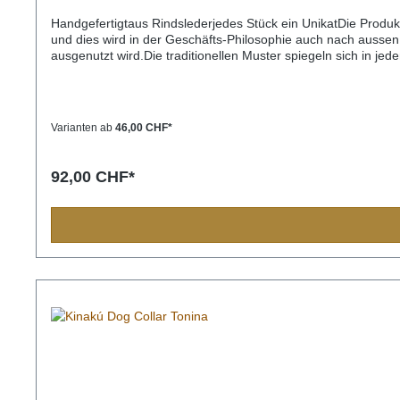
Handgefertigtaus Rindslederjedes Stück ein UnikatDie Produ
und dies wird in der Geschäfts-Philosophie auch nach aussen 
ausgenutzt wird.Die traditionellen Muster spiegeln sich in j
Bevölkerung immer eine Bedeutung und sollten Sie einmal nac
Einzelstück und die Farben und Muster können vom Foto abw
32cm) M= 2,2cm breit, 45cm lang (Halsumfang von ca. 32-4
3,3cm breit, 65cm lang (Halsumfang von ca. 45-60cm)
Varianten ab
46,00 CHF*
92,00 CHF*