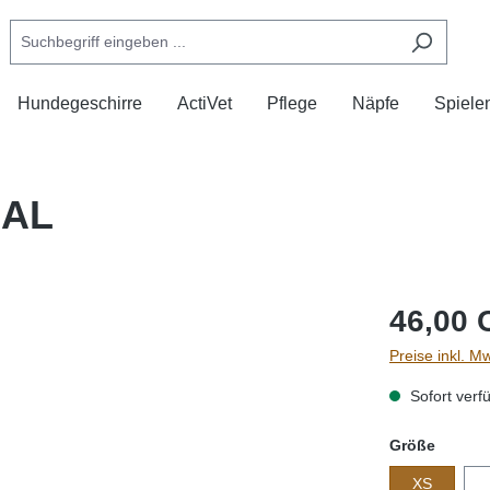
Hundegeschirre
ActiVet
Pflege
Näpfe
Spiele
MAL
46,00 
Preise inkl. M
Sofort verfü
auswä
Größe
XS