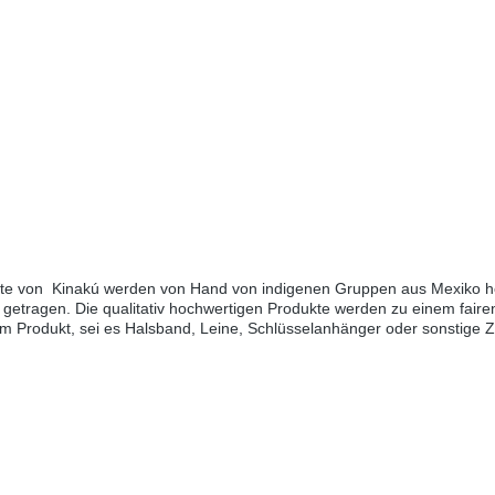
kte von Kinakú werden von Hand von indigenen Gruppen aus Mexiko her
getragen. Die qualitativ hochwertigen Produkte werden zu einem fairen
edem Produkt, sei es Halsband, Leine, Schlüsselanhänger oder sonstige
h Mexiko reisen, sehen Sie diese farbenfrohen Muster überall.Aufgrun
eichen.Grössen:XS= 1,1cm breit, 28cm lang (Halsumfang von ca. 20-
0cm)M-L= 3.3cm breit, 45cm lang (Halsumfang von ca. 32-40cm) L= 3