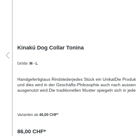
Kinakú Dog Collar Tonina
Größe:
M - L
Handgefertigtaus Rindslederjedes Stück ein UnikatDie Produ
und dies wird in der Geschäfts-Philosophie auch nach aussen 
ausgenutzt wird.Die traditionellen Muster spiegeln sich in j
Bevölkerung immer eine Bedeutung und sollten Sie einmal nac
Einzelstück und die Farben und Muster können vom Foto abw
32cm) M= 2,2cm breit, 45cm lang (Halsumfang von ca. 32-4
3,3cm breit, 65cm lang (Halsumfang von ca. 45-60cm)
Varianten ab
46,00 CHF*
86,00 CHF*