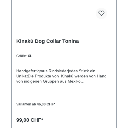
Kinakú Dog Collar Tonina
Größe:
XL
Handgefertigtaus Rindslederjedes Stück ein
UnikatDie Produkte von Kinakú werden von Hand
von indigenen Gruppen aus Mexiko
hergestellt.Kinakú heisst « mein Herz » in der
Totonak Sprache und dies wird in der Geschäfts-
Philosophie auch nach aussen getragen. Die
qualitativ hochwertigen Produkte werden zu einem
Varianten ab
46,00 CHF*
fairen Preis eingekauft, so dass die indigene
Bevölkerung nicht ausgenutzt wird.Die traditionellen
Muster spiegeln sich in jedem Produkt, sei es
99,00 CHF*
Halsband, Leine, Schlüsselanhänger oder sonstige
Zubehörartikel.Farben und Muster haben in der