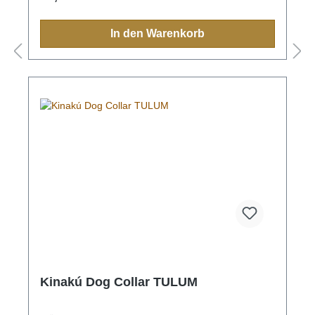
Halsband, Leine, Schlüsselanhänger oder sonstige
Zubehörartikel.Farben und Muster haben in der
indigen Bevölkerung immer eine Bedeutung und
In den Warenkorb
sollten Sie einmal nach Mexiko reisen, sehen Sie
diese farbenfrohen Muster überall.Aufgrund der
Handarbeit ist jedes Halsband und jede Leine ein
Einzelstück und die Farben und Muster können vom
Foto abweichen.Grössen:XS= 1,1cm breit, 28cm
lang (Halsumfang von ca. 20-24cm) S= 2,2cm
breit, 35cm lang (Halsumfang von ca. 24-32cm) M=
2,2cm breit, 45cm lang (Halsumfang von ca. 32-
40cm)M-L= 3.3cm breit, 45cm lang (Halsumfang von
ca. 32-40cm) L= 3,3cm breit, 55cm lang
(Halsumfang von ca. 38-48cm)XL= 3,3cm breit,
65cm lang (Halsumfang von ca. 45-60cm)
Kinakú Dog Collar TULUM