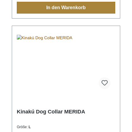
indigen Bevölkerung immer eine Bedeutung und
In den Warenkorb
sollten Sie einmal nach Mexiko reisen, sehen Sie
diese farbenfrohen Muster überall.Aufgrund der
Handarbeit ist jedes Halsband und jede Leine ein
Einzelstück und die Farben und Muster können vom
Foto abweichen.Grössen:XS= 1,1cm breit, 28cm
lang (Halsumfang von ca. 20-24cm) S= 2,2cm
breit, 35cm lang (Halsumfang von ca. 24-32cm) M=
2,2cm breit, 45cm lang (Halsumfang von ca. 32-
40cm)M-L= 3.3cm breit, 45cm lang (Halsumfang von
ca. 32-40cm) L= 3,3cm breit, 55cm lang
(Halsumfang von ca. 38-48cm)XL= 3,3cm breit,
65cm lang (Halsumfang von ca. 45-60cm)
Kinakú Dog Collar MERIDA
Größe:
L