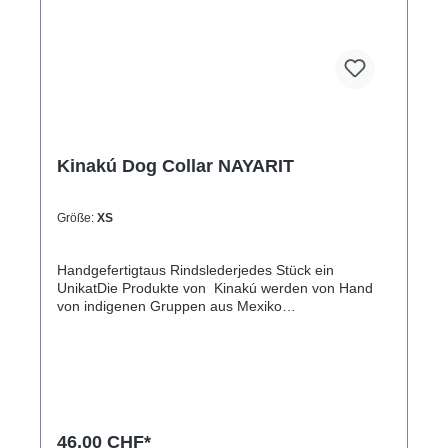
(Halsumfang von ca. 38-48cm)XL= 3,3cm breit,
65cm lang (Halsumfang von ca. 45-60cm)
Kinakú Dog Collar NAYARIT
Größe:
XS
Handgefertigtaus Rindslederjedes Stück ein
UnikatDie Produkte von Kinakú werden von Hand
von indigenen Gruppen aus Mexiko
hergestellt.Kinakú heisst « mein Herz » in der
Totonak Sprache und dies wird in der Geschäfts-
Philosophie auch nach aussen getragen. Die
qualitativ hochwertigen Produkte werden zu einem
fairen Preis eingekauft, so dass die indigene
Bevölkerung nicht ausgenutzt wird.Die traditionellen
Muster spiegeln sich in jedem Produkt, sei es
46,00 CHF*