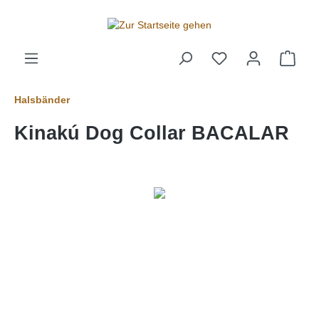
alt springen
Halsbänder
Kinakú Dog Collar BACALAR
Bildergalerie überspringen