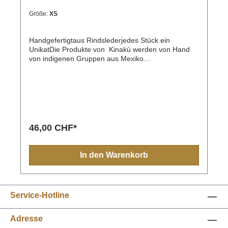
Größe:
XS
Handgefertigtaus Rindslederjedes Stück ein
UnikatDie Produkte von Kinakú werden von Hand
von indigenen Gruppen aus Mexiko
hergestellt.Kinakú heisst « mein Herz » in der
Totonak Sprache und dies wird in der Geschäfts-
Philosophie auch nach aussen getragen. Die
qualitativ hochwertigen Produkte werden zu einem
fairen Preis eingekauft, so dass die indigene
Bevölkerung nicht ausgenutzt wird.Die traditionellen
Muster spiegeln sich in jedem Produkt, sei es
46,00 CHF*
Halsband, Leine, Schlüsselanhänger oder sonstige
Zubehörartikel.Farben und Muster haben in der
indigen Bevölkerung immer eine Bedeutung und
In den Warenkorb
sollten Sie einmal nach Mexiko reisen, sehen Sie
diese farbenfrohen Muster überall.Aufgrund der
Handarbeit ist jedes Halsband und jede Leine ein
Einzelstück und die Farben und Muster können vom
Service-Hotline
Foto abweichen.Grössen:XS= 1,1cm breit, 28cm
lang (Halsumfang von ca. 20-24cm) S= 2,2cm
breit, 35cm lang (Halsumfang von ca. 24-32cm) M=
Adresse
2,2cm breit, 45cm lang (Halsumfang von ca. 32-