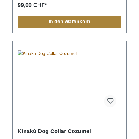
Muster spiegeln sich in jedem Produkt, sei es
99,00 CHF*
Halsband, Leine, Schlüsselanhänger oder sonstige
Zubehörartikel.Farben und Muster haben in der
indigen Bevölkerung immer eine Bedeutung und
In den Warenkorb
sollten Sie einmal nach Mexiko reisen, sehen Sie
diese farbenfrohen Muster überall.Aufgrund der
Handarbeit ist jedes Halsband und jede Leine ein
Einzelstück und die Farben und Muster können vom
Foto abweichen.Grössen:XS= 1,1cm breit, 28cm
lang (Halsumfang von ca. 20-24cm) S= 2,2cm
breit, 35cm lang (Halsumfang von ca. 24-32cm) M=
2,2cm breit, 45cm lang (Halsumfang von ca. 32-
40cm)M-L= 3.3cm breit, 45cm lang (Halsumfang von
ca. 32-40cm) L= 3,3cm breit, 55cm lang
(Halsumfang von ca. 38-48cm)XL= 3,3cm breit,
65cm lang (Halsumfang von ca. 45-60cm)
Kinakú Dog Collar Cozumel