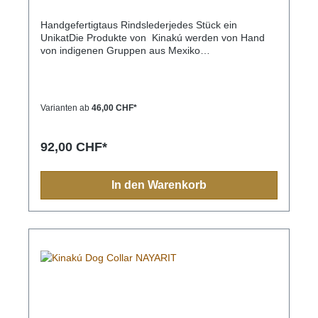
Handgefertigtaus Rindslederjedes Stück ein
UnikatDie Produkte von Kinakú werden von Hand
von indigenen Gruppen aus Mexiko
hergestellt.Kinakú heisst « mein Herz » in der
Totonak Sprache und dies wird in der Geschäfts-
Philosophie auch nach aussen getragen. Die
qualitativ hochwertigen Produkte werden zu einem
Varianten ab
46,00 CHF*
fairen Preis eingekauft, so dass die indigene
Bevölkerung nicht ausgenutzt wird.Die traditionellen
Muster spiegeln sich in jedem Produkt, sei es
92,00 CHF*
Halsband, Leine, Schlüsselanhänger oder sonstige
Zubehörartikel.Farben und Muster haben in der
indigen Bevölkerung immer eine Bedeutung und
In den Warenkorb
sollten Sie einmal nach Mexiko reisen, sehen Sie
diese farbenfrohen Muster überall.Aufgrund der
Handarbeit ist jedes Halsband und jede Leine ein
Einzelstück und die Farben und Muster können vom
Foto abweichen.Grössen:XS= 1,1cm breit, 28cm
lang (Halsumfang von ca. 20-24cm) S= 2,2cm
breit, 35cm lang (Halsumfang von ca. 24-32cm) M=
2,2cm breit, 45cm lang (Halsumfang von ca. 32-
40cm)M-L= 3.3cm breit, 45cm lang (Halsumfang von
ca. 32-40cm) L= 3,3cm breit, 55cm lang