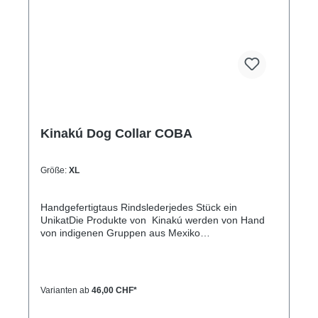
ca. 32-40cm) L= 3,3cm breit, 55cm lang
(Halsumfang von ca. 38-48cm)XL= 3,3cm breit,
65cm lang (Halsumfang von ca. 45-60cm)
Kinakú Dog Collar COBA
Größe:
XL
Handgefertigtaus Rindslederjedes Stück ein
UnikatDie Produkte von Kinakú werden von Hand
von indigenen Gruppen aus Mexiko
hergestellt.Kinakú heisst « mein Herz » in der
Totonak Sprache und dies wird in der Geschäfts-
Philosophie auch nach aussen getragen. Die
qualitativ hochwertigen Produkte werden zu einem
Varianten ab
46,00 CHF*
fairen Preis eingekauft, so dass die indigene
Bevölkerung nicht ausgenutzt wird.Die traditionellen