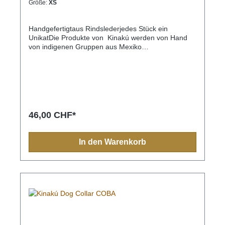
Größe:
XS
Handgefertigtaus Rindslederjedes Stück ein
UnikatDie Produkte von Kinakú werden von Hand
von indigenen Gruppen aus Mexiko
hergestellt.Kinakú heisst « mein Herz » in der
Totonak Sprache und dies wird in der Geschäfts-
Philosophie auch nach aussen getragen. Die
qualitativ hochwertigen Produkte werden zu einem
fairen Preis eingekauft, so dass die indigene
Bevölkerung nicht ausgenutzt wird.Die traditionellen
Muster spiegeln sich in jedem Produkt, sei es
46,00 CHF*
Halsband, Leine, Schlüsselanhänger oder sonstige
Zubehörartikel.Farben und Muster haben in der
indigen Bevölkerung immer eine Bedeutung und
In den Warenkorb
sollten Sie einmal nach Mexiko reisen, sehen Sie
diese farbenfrohen Muster überall.Aufgrund der
Handarbeit ist jedes Halsband und jede Leine ein
Einzelstück und die Farben und Muster können vom
Foto abweichen.Grössen:XS= 1,1cm breit, 28cm
lang (Halsumfang von ca. 20-24cm) S= 2,2cm
breit, 35cm lang (Halsumfang von ca. 24-32cm) M=
2,2cm breit, 45cm lang (Halsumfang von ca. 32-
40cm)M-L= 3.3cm breit, 45cm lang (Halsumfang von