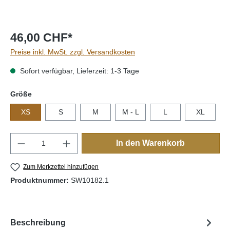
46,00 CHF*
Preise inkl. MwSt. zzgl. Versandkosten
Sofort verfügbar, Lieferzeit: 1-3 Tage
auswählen
Größe
XS
S
M
M - L
L
XL
Produkt Anzahl: Gib den gewünschten Wert e
In den Warenkorb
Zum Merkzettel hinzufügen
Produktnummer:
SW10182.1
Beschreibung