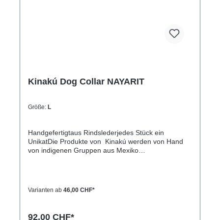
(Halsumfang von ca. 38-48cm)XL= 3,3cm breit,
65cm lang (Halsumfang von ca. 45-60cm)
Kinakú Dog Collar NAYARIT
Größe:
L
Handgefertigtaus Rindslederjedes Stück ein
UnikatDie Produkte von Kinakú werden von Hand
von indigenen Gruppen aus Mexiko
hergestellt.Kinakú heisst « mein Herz » in der
Totonak Sprache und dies wird in der Geschäfts-
Philosophie auch nach aussen getragen. Die
qualitativ hochwertigen Produkte werden zu einem
Varianten ab
46,00 CHF*
fairen Preis eingekauft, so dass die indigene
Bevölkerung nicht ausgenutzt wird.Die traditionellen
Muster spiegeln sich in jedem Produkt, sei es
92,00 CHF*