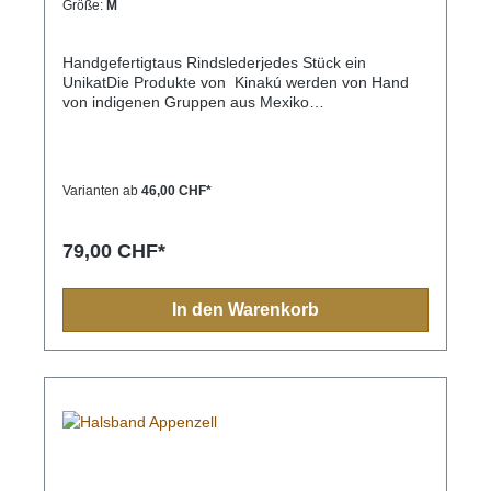
Größe:
M
Handgefertigtaus Rindslederjedes Stück ein
UnikatDie Produkte von Kinakú werden von Hand
von indigenen Gruppen aus Mexiko
hergestellt.Kinakú heisst « mein Herz » in der
Totonak Sprache und dies wird in der Geschäfts-
Philosophie auch nach aussen getragen. Die
qualitativ hochwertigen Produkte werden zu einem
Varianten ab
46,00 CHF*
fairen Preis eingekauft, so dass die indigene
Bevölkerung nicht ausgenutzt wird.Die traditionellen
Muster spiegeln sich in jedem Produkt, sei es
79,00 CHF*
Halsband, Leine, Schlüsselanhänger oder sonstige
Zubehörartikel.Farben und Muster haben in der
indigen Bevölkerung immer eine Bedeutung und
In den Warenkorb
sollten Sie einmal nach Mexiko reisen, sehen Sie
diese farbenfrohen Muster überall.Aufgrund der
Handarbeit ist jedes Halsband und jede Leine ein
Einzelstück und die Farben und Muster können vom
Foto abweichen.Grössen:XS= 1,1cm breit, 28cm
lang (Halsumfang von ca. 20-24cm) S= 2,2cm
breit, 35cm lang (Halsumfang von ca. 24-32cm) M=
2,2cm breit, 45cm lang (Halsumfang von ca. 32-
40cm)M-L= 3.3cm breit, 45cm lang (Halsumfang von