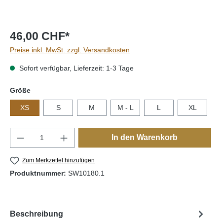
46,00 CHF*
Preise inkl. MwSt. zzgl. Versandkosten
Sofort verfügbar, Lieferzeit: 1-3 Tage
auswählen
Größe
XS
S
M
M - L
L
XL
Produkt Anzahl: Gib den gewünschten Wert e
In den Warenkorb
Zum Merkzettel hinzufügen
Produktnummer:
SW10180.1
Beschreibung