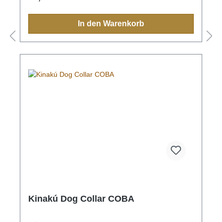
Halsband, Leine, Schlüsselanhänger oder sonstige
Zubehörartikel.Farben und Muster haben in der
indigen Bevölkerung immer eine Bedeutung und
In den Warenkorb
sollten Sie einmal nach Mexiko reisen, sehen Sie
diese farbenfrohen Muster überall.Aufgrund der
Handarbeit ist jedes Halsband und jede Leine ein
Einzelstück und die Farben und Muster können vom
Foto abweichen.Grössen:XS= 1,1cm breit, 28cm
lang (Halsumfang von ca. 20-24cm) S= 2,2cm
breit, 35cm lang (Halsumfang von ca. 24-32cm) M=
2,2cm breit, 45cm lang (Halsumfang von ca. 32-
40cm)M-L= 3.3cm breit, 45cm lang (Halsumfang von
ca. 32-40cm) L= 3,3cm breit, 55cm lang
(Halsumfang von ca. 38-48cm)XL= 3,3cm breit,
65cm lang (Halsumfang von ca. 45-60cm)
Kinakú Dog Collar COBA