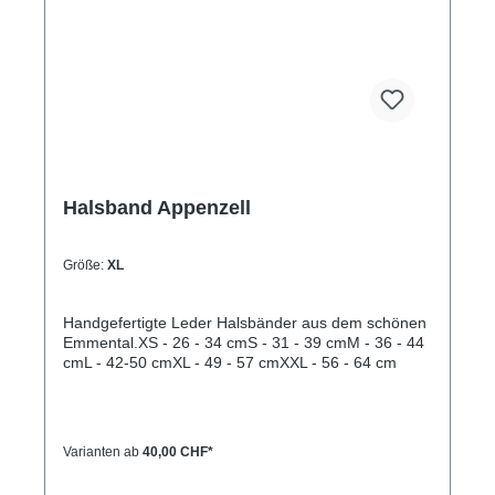
ca. 32-40cm) L= 3,3cm breit, 55cm lang
(Halsumfang von ca. 38-48cm)XL= 3,3cm breit,
65cm lang (Halsumfang von ca. 45-60cm)
Halsband Appenzell
Größe:
XL
Handgefertigte Leder Halsbänder aus dem schönen
Emmental.XS - 26 - 34 cmS - 31 - 39 cmM - 36 - 44
cmL - 42-50 cmXL - 49 - 57 cmXXL - 56 - 64 cm
Varianten ab
40,00 CHF*