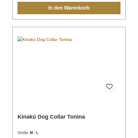
indigen Bevölkerung immer eine Bedeutung und
In den Warenkorb
sollten Sie einmal nach Mexiko reisen, sehen Sie
diese farbenfrohen Muster überall.Aufgrund der
Handarbeit ist jedes Halsband und jede Leine ein
Einzelstück und die Farben und Muster können vom
Foto abweichen.Grössen:XS= 1,1cm breit, 28cm
lang (Halsumfang von ca. 20-24cm) S= 2,2cm
breit, 35cm lang (Halsumfang von ca. 24-32cm) M=
2,2cm breit, 45cm lang (Halsumfang von ca. 32-
40cm)M-L= 3.3cm breit, 45cm lang (Halsumfang von
ca. 32-40cm) L= 3,3cm breit, 55cm lang
(Halsumfang von ca. 38-48cm)XL= 3,3cm breit,
65cm lang (Halsumfang von ca. 45-60cm)
Kinakú Dog Collar Tonina
Größe:
M - L