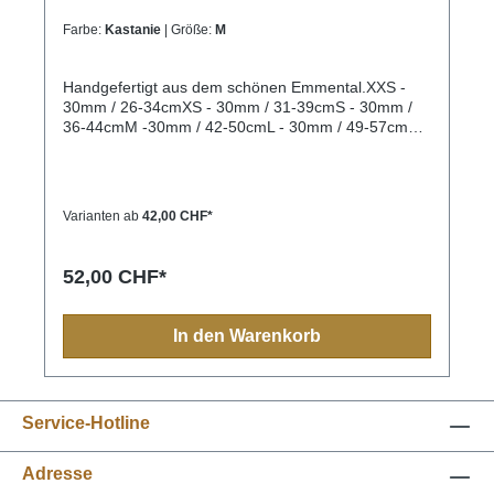
Farbe:
Kastanie
| Größe:
M
Handgefertigt aus dem schönen Emmental.XXS -
30mm / 26-34cmXS - 30mm / 31-39cmS - 30mm /
36-44cmM -30mm / 42-50cmL - 30mm / 49-57cmXL
- 40mm / 37-50cmXXL- 40mm / 51-64cmXXXL
-40mm / 65-79cm
Varianten ab
42,00 CHF*
52,00 CHF*
In den Warenkorb
Service-Hotline
Adresse