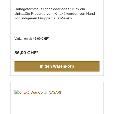
Handgefertigtaus Rindslederjedes Stück ein
UnikatDie Produkte von Kinakú werden von Hand
von indigenen Gruppen aus Mexiko
hergestellt.Kinakú heisst « mein Herz » in der
Totonak Sprache und dies wird in der Geschäfts-
Philosophie auch nach aussen getragen. Die
qualitativ hochwertigen Produkte werden zu einem
Varianten ab
46,00 CHF*
fairen Preis eingekauft, so dass die indigene
Bevölkerung nicht ausgenutzt wird.Die traditionellen
Muster spiegeln sich in jedem Produkt, sei es
86,00 CHF*
Halsband, Leine, Schlüsselanhänger oder sonstige
Zubehörartikel.Farben und Muster haben in der
indigen Bevölkerung immer eine Bedeutung und
In den Warenkorb
sollten Sie einmal nach Mexiko reisen, sehen Sie
diese farbenfrohen Muster überall.Aufgrund der
Handarbeit ist jedes Halsband und jede Leine ein
Einzelstück und die Farben und Muster können vom
Foto abweichen.Grössen:XS= 1,1cm breit, 28cm
lang (Halsumfang von ca. 20-24cm) S= 2,2cm
breit, 35cm lang (Halsumfang von ca. 24-32cm) M=
2,2cm breit, 45cm lang (Halsumfang von ca. 32-
40cm)M-L= 3.3cm breit, 45cm lang (Halsumfang von
ca. 32-40cm) L= 3,3cm breit, 55cm lang