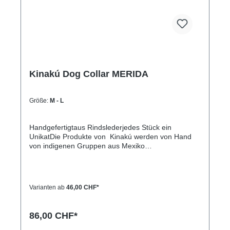
Kinakú Dog Collar MERIDA
Größe:
M - L
Handgefertigtaus Rindslederjedes Stück ein
UnikatDie Produkte von Kinakú werden von Hand
von indigenen Gruppen aus Mexiko
hergestellt.Kinakú heisst « mein Herz » in der
Totonak Sprache und dies wird in der Geschäfts-
Philosophie auch nach aussen getragen. Die
qualitativ hochwertigen Produkte werden zu einem
Varianten ab
46,00 CHF*
fairen Preis eingekauft, so dass die indigene
Bevölkerung nicht ausgenutzt wird.Die traditionellen
Muster spiegeln sich in jedem Produkt, sei es
86,00 CHF*
Halsband, Leine, Schlüsselanhänger oder sonstige
Zubehörartikel.Farben und Muster haben in der