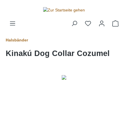
alt springen
Halsbänder
Kinakú Dog Collar Cozumel
Bildergalerie überspringen