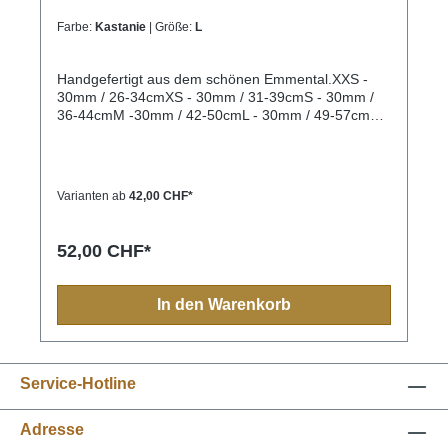
Farbe:
Kastanie
| Größe:
L
Handgefertigt aus dem schönen Emmental.XXS -
30mm / 26-34cmXS - 30mm / 31-39cmS - 30mm /
36-44cmM -30mm / 42-50cmL - 30mm / 49-57cmXL
- 40mm / 37-50cmXXL- 40mm / 51-64cmXXXL
-40mm / 65-79cm
Varianten ab
42,00 CHF*
52,00 CHF*
In den Warenkorb
Service-Hotline
Adresse