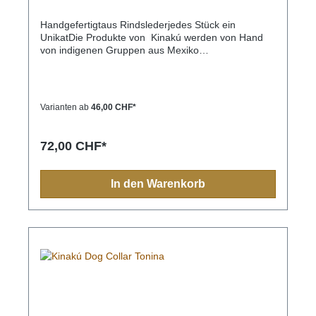
Handgefertigtaus Rindslederjedes Stück ein
UnikatDie Produkte von Kinakú werden von Hand
von indigenen Gruppen aus Mexiko
hergestellt.Kinakú heisst « mein Herz » in der
Totonak Sprache und dies wird in der Geschäfts-
Philosophie auch nach aussen getragen. Die
qualitativ hochwertigen Produkte werden zu einem
Varianten ab
46,00 CHF*
fairen Preis eingekauft, so dass die indigene
Bevölkerung nicht ausgenutzt wird.Die traditionellen
Muster spiegeln sich in jedem Produkt, sei es
72,00 CHF*
Halsband, Leine, Schlüsselanhänger oder sonstige
Zubehörartikel.Farben und Muster haben in der
indigen Bevölkerung immer eine Bedeutung und
In den Warenkorb
sollten Sie einmal nach Mexiko reisen, sehen Sie
diese farbenfrohen Muster überall.Aufgrund der
Handarbeit ist jedes Halsband und jede Leine ein
Einzelstück und die Farben und Muster können vom
Foto abweichen.Grössen:XS= 1,1cm breit, 28cm
lang (Halsumfang von ca. 20-24cm) S= 2,2cm
breit, 35cm lang (Halsumfang von ca. 24-32cm) M=
2,2cm breit, 45cm lang (Halsumfang von ca. 32-
40cm)M-L= 3.3cm breit, 45cm lang (Halsumfang von
ca. 32-40cm) L= 3,3cm breit, 55cm lang