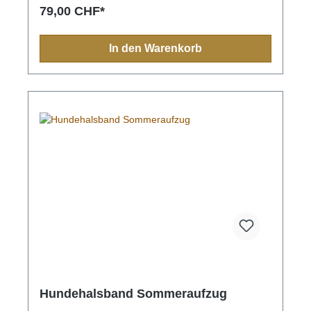
Muster spiegeln sich in jedem Produkt, sei es
79,00 CHF*
Halsband, Leine, Schlüsselanhänger oder sonstige
Zubehörartikel.Farben und Muster haben in der
indigen Bevölkerung immer eine Bedeutung und
In den Warenkorb
sollten Sie einmal nach Mexiko reisen, sehen Sie
diese farbenfrohen Muster überall.Aufgrund der
Handarbeit ist jedes Halsband und jede Leine ein
Einzelstück und die Farben und Muster können vom
Foto abweichen.Grössen:XS= 1,1cm breit, 28cm
lang (Halsumfang von ca. 20-24cm) S= 2,2cm
breit, 35cm lang (Halsumfang von ca. 24-32cm) M=
2,2cm breit, 45cm lang (Halsumfang von ca. 32-
40cm)M-L= 3.3cm breit, 45cm lang (Halsumfang von
ca. 32-40cm) L= 3,3cm breit, 55cm lang
(Halsumfang von ca. 38-48cm)XL= 3,3cm breit,
65cm lang (Halsumfang von ca. 45-60cm)
Hundehalsband Sommeraufzug