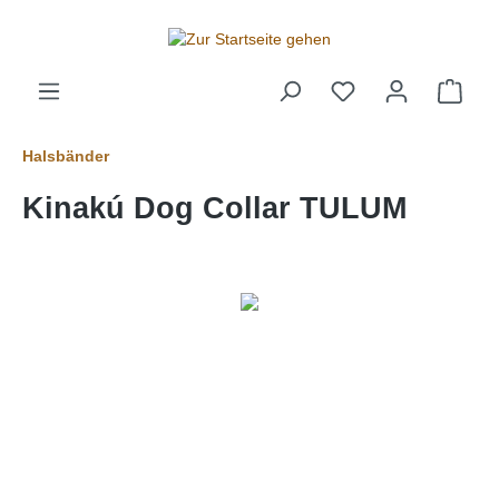
alt springen
Halsbänder
Kinakú Dog Collar TULUM
Bildergalerie überspringen