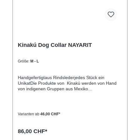
Kinakú Dog Collar NAYARIT
Größe:
M - L
Handgefertigtaus Rindslederjedes Stück ein
UnikatDie Produkte von Kinakú werden von Hand
von indigenen Gruppen aus Mexiko
hergestellt.Kinakú heisst « mein Herz » in der
Totonak Sprache und dies wird in der Geschäfts-
Philosophie auch nach aussen getragen. Die
qualitativ hochwertigen Produkte werden zu einem
Varianten ab
46,00 CHF*
fairen Preis eingekauft, so dass die indigene
Bevölkerung nicht ausgenutzt wird.Die traditionellen
Muster spiegeln sich in jedem Produkt, sei es
86,00 CHF*
Halsband, Leine, Schlüsselanhänger oder sonstige
Zubehörartikel.Farben und Muster haben in der