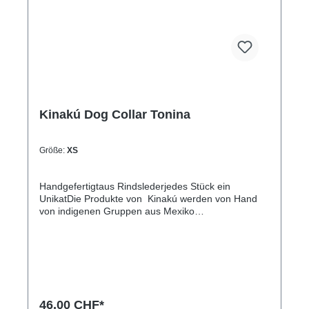
(Halsumfang von ca. 38-48cm)XL= 3,3cm breit,
65cm lang (Halsumfang von ca. 45-60cm)
Kinakú Dog Collar Tonina
Größe:
XS
Handgefertigtaus Rindslederjedes Stück ein
UnikatDie Produkte von Kinakú werden von Hand
von indigenen Gruppen aus Mexiko
hergestellt.Kinakú heisst « mein Herz » in der
Totonak Sprache und dies wird in der Geschäfts-
Philosophie auch nach aussen getragen. Die
qualitativ hochwertigen Produkte werden zu einem
fairen Preis eingekauft, so dass die indigene
Bevölkerung nicht ausgenutzt wird.Die traditionellen
Muster spiegeln sich in jedem Produkt, sei es
46,00 CHF*