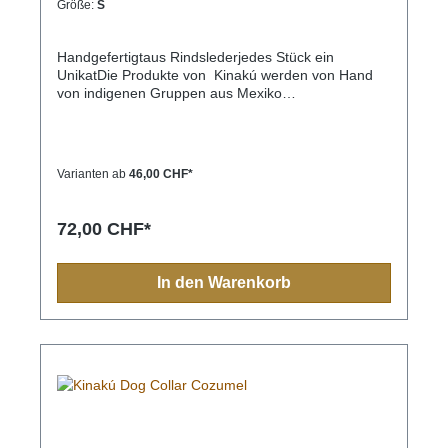
Größe:
S
Handgefertigtaus Rindslederjedes Stück ein
UnikatDie Produkte von Kinakú werden von Hand
von indigenen Gruppen aus Mexiko
hergestellt.Kinakú heisst « mein Herz » in der
Totonak Sprache und dies wird in der Geschäfts-
Philosophie auch nach aussen getragen. Die
qualitativ hochwertigen Produkte werden zu einem
Varianten ab
46,00 CHF*
fairen Preis eingekauft, so dass die indigene
Bevölkerung nicht ausgenutzt wird.Die traditionellen
Muster spiegeln sich in jedem Produkt, sei es
72,00 CHF*
Halsband, Leine, Schlüsselanhänger oder sonstige
Zubehörartikel.Farben und Muster haben in der
indigen Bevölkerung immer eine Bedeutung und
In den Warenkorb
sollten Sie einmal nach Mexiko reisen, sehen Sie
diese farbenfrohen Muster überall.Aufgrund der
Handarbeit ist jedes Halsband und jede Leine ein
Einzelstück und die Farben und Muster können vom
Foto abweichen.Grössen:XS= 1,1cm breit, 28cm
lang (Halsumfang von ca. 20-24cm) S= 2,2cm
breit, 35cm lang (Halsumfang von ca. 24-32cm) M=
2,2cm breit, 45cm lang (Halsumfang von ca. 32-
40cm)M-L= 3.3cm breit, 45cm lang (Halsumfang von