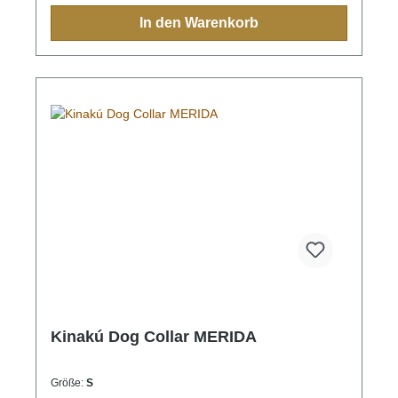
indigen Bevölkerung immer eine Bedeutung und
In den Warenkorb
sollten Sie einmal nach Mexiko reisen, sehen Sie
diese farbenfrohen Muster überall.Aufgrund der
Handarbeit ist jedes Halsband und jede Leine ein
Einzelstück und die Farben und Muster können vom
Foto abweichen.Grössen:XS= 1,1cm breit, 28cm
lang (Halsumfang von ca. 20-24cm) S= 2,2cm
breit, 35cm lang (Halsumfang von ca. 24-32cm) M=
2,2cm breit, 45cm lang (Halsumfang von ca. 32-
40cm)M-L= 3.3cm breit, 45cm lang (Halsumfang von
ca. 32-40cm) L= 3,3cm breit, 55cm lang
(Halsumfang von ca. 38-48cm)XL= 3,3cm breit,
65cm lang (Halsumfang von ca. 45-60cm)
Kinakú Dog Collar MERIDA
Größe:
S