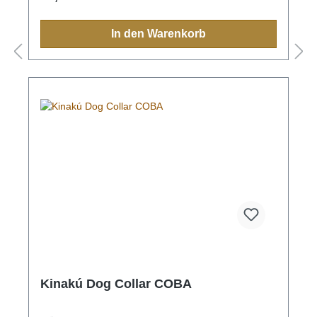
Halsband, Leine, Schlüsselanhänger oder sonstige
Zubehörartikel.Farben und Muster haben in der
indigen Bevölkerung immer eine Bedeutung und
In den Warenkorb
sollten Sie einmal nach Mexiko reisen, sehen Sie
diese farbenfrohen Muster überall.Aufgrund der
Handarbeit ist jedes Halsband und jede Leine ein
Einzelstück und die Farben und Muster können vom
Foto abweichen.Grössen:XS= 1,1cm breit, 28cm
lang (Halsumfang von ca. 20-24cm) S= 2,2cm
breit, 35cm lang (Halsumfang von ca. 24-32cm) M=
2,2cm breit, 45cm lang (Halsumfang von ca. 32-
40cm)M-L= 3.3cm breit, 45cm lang (Halsumfang von
ca. 32-40cm) L= 3,3cm breit, 55cm lang
(Halsumfang von ca. 38-48cm)XL= 3,3cm breit,
65cm lang (Halsumfang von ca. 45-60cm)
Kinakú Dog Collar COBA