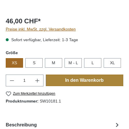
46,00 CHF*
Preise inkl. MwSt. zzgl. Versandkosten
Sofort verfügbar, Lieferzeit: 1-3 Tage
auswählen
Größe
XS
S
M
M - L
L
XL
Produkt Anzahl: Gib den gewünschten Wert e
In den Warenkorb
Zum Merkzettel hinzufügen
Produktnummer:
SW10181.1
Beschreibung