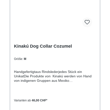
ca. 32-40cm) L= 3,3cm breit, 55cm lang
(Halsumfang von ca. 38-48cm)XL= 3,3cm breit,
65cm lang (Halsumfang von ca. 45-60cm)
Kinakú Dog Collar Cozumel
Größe:
M
Handgefertigtaus Rindslederjedes Stück ein
UnikatDie Produkte von Kinakú werden von Hand
von indigenen Gruppen aus Mexiko
hergestellt.Kinakú heisst « mein Herz » in der
Totonak Sprache und dies wird in der Geschäfts-
Philosophie auch nach aussen getragen. Die
qualitativ hochwertigen Produkte werden zu einem
Varianten ab
46,00 CHF*
fairen Preis eingekauft, so dass die indigene
Bevölkerung nicht ausgenutzt wird.Die traditionellen