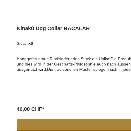
Kinakú Dog Collar BACALAR
Größe:
XS
Handgefertigtaus Rindslederjedes Stück ein UnikatDie Produ
und dies wird in der Geschäfts-Philosophie auch nach aussen 
ausgenutzt wird.Die traditionellen Muster spiegeln sich in j
Bevölkerung immer eine Bedeutung und sollten Sie einmal nac
Einzelstück und die Farben und Muster können vom Foto abw
32cm) M= 2,2cm breit, 45cm lang (Halsumfang von ca. 32-4
3,3cm breit, 65cm lang (Halsumfang von ca. 45-60cm)
46,00 CHF*