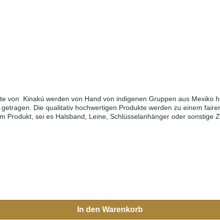
kte von Kinakú werden von Hand von indigenen Gruppen aus Mexiko her
getragen. Die qualitativ hochwertigen Produkte werden zu einem fairen
edem Produkt, sei es Halsband, Leine, Schlüsselanhänger oder sonstige
h Mexiko reisen, sehen Sie diese farbenfrohen Muster überall.Aufgrun
eichen.Grössen:XS= 1,1cm breit, 28cm lang (Halsumfang von ca. 20-
0cm)M-L= 3.3cm breit, 45cm lang (Halsumfang von ca. 32-40cm) L= 3
In den Warenkorb