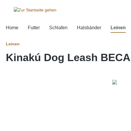
springen
Zur Hauptnavigation springen
Home
Futter
Schlafen
Halsbänder
Leinen
Leinen
Kinakú Dog Leash BEC
Bildergalerie überspringen