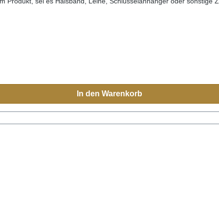
edem Produkt, sei es Halsband, Leine, Schlüsselanhänger oder sonstige
h Mexiko reisen, sehen Sie diese farbenfrohen Muster überall.Aufgrun
eichen.Grössen:XS= 1,1cm breit, 28cm lang (Halsumfang von ca. 20-
0cm)M-L= 3.3cm breit, 45cm lang (Halsumfang von ca. 32-40cm) L= 3
In den Warenkorb