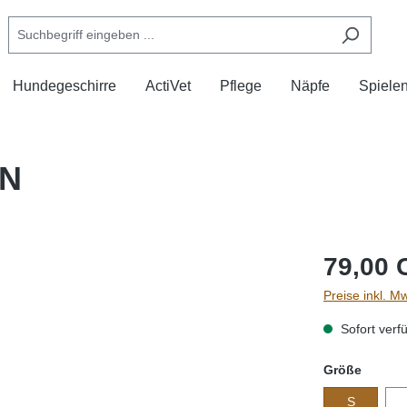
Hundegeschirre
ActiVet
Pflege
Näpfe
Spiele
AN
79,00 
Preise inkl. M
Sofort verfü
auswä
Größe
S