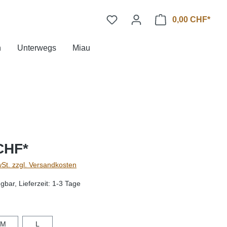
0,00 CHF*
n
Unterwegs
Miau
CHF*
wSt. zzgl. Versandkosten
gbar, Lieferzeit: 1-3 Tage
hlen
M
L