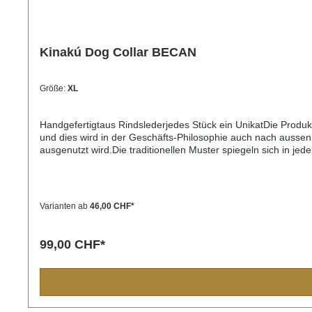
Kinakú Dog Collar BECAN
Größe:
XL
Handgefertigtaus Rindslederjedes Stück ein UnikatDie Produ
und dies wird in der Geschäfts-Philosophie auch nach aussen 
ausgenutzt wird.Die traditionellen Muster spiegeln sich in j
Bevölkerung immer eine Bedeutung und sollten Sie einmal nac
Einzelstück und die Farben und Muster können vom Foto abw
32cm) M= 2,2cm breit, 45cm lang (Halsumfang von ca. 32-4
3,3cm breit, 65cm lang (Halsumfang von ca. 45-60cm)
Varianten ab
46,00 CHF*
99,00 CHF*