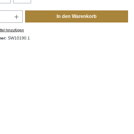
Anzahl: Gib den gewünschten Wert ein oder
In den Warenkorb
tel hinzufügen
mer:
SW10190.1