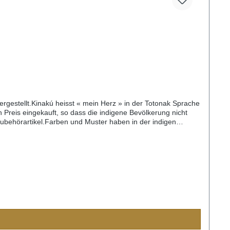
gestellt.Kinakú heisst « mein Herz » in der Totonak Sprache
 Preis eingekauft, so dass die indigene Bevölkerung nicht
 Zubehörartikel.Farben und Muster haben in der indigen
d der Handarbeit ist jedes Halsband und jede Leine ein
24cm) S= 2,2cm breit, 35cm lang (Halsumfang von ca. 24-
,3cm breit, 55cm lang (Halsumfang von ca. 38-48cm)XL=