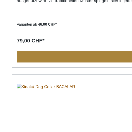
ausgenutzt wird.Die traditionellen Muster spiegeln sich in j
Bevölkerung immer eine Bedeutung und sollten Sie einmal nac
Einzelstück und die Farben und Muster können vom Foto abw
32cm) M= 2,2cm breit, 45cm lang (Halsumfang von ca. 32-4
3,3cm breit, 65cm lang (Halsumfang von ca. 45-60cm)
Varianten ab
46,00 CHF*
79,00 CHF*