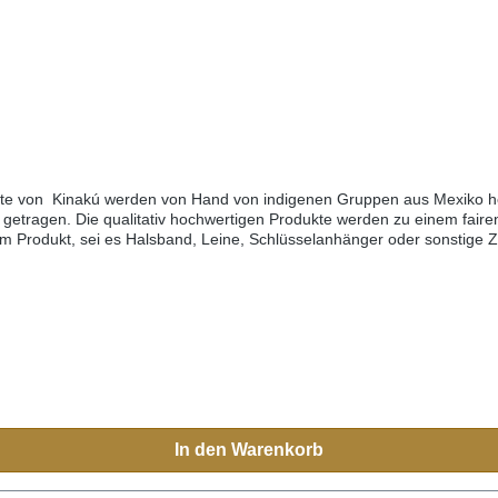
kte von Kinakú werden von Hand von indigenen Gruppen aus Mexiko her
getragen. Die qualitativ hochwertigen Produkte werden zu einem fairen
edem Produkt, sei es Halsband, Leine, Schlüsselanhänger oder sonstige
h Mexiko reisen, sehen Sie diese farbenfrohen Muster überall.Aufgrun
eichen.Grössen:XS= 1,1cm breit, 28cm lang (Halsumfang von ca. 20-
0cm)M-L= 3.3cm breit, 45cm lang (Halsumfang von ca. 32-40cm) L= 3
In den Warenkorb