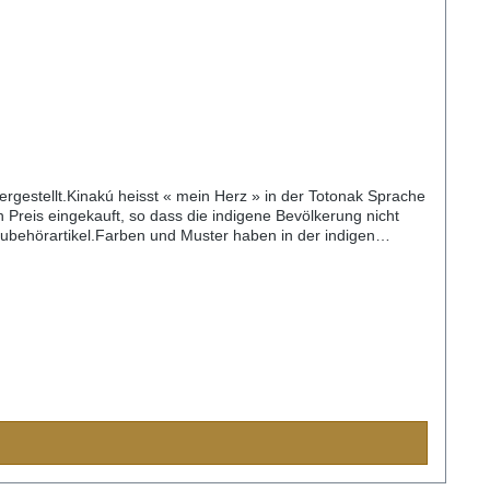
gestellt.Kinakú heisst « mein Herz » in der Totonak Sprache
 Preis eingekauft, so dass die indigene Bevölkerung nicht
 Zubehörartikel.Farben und Muster haben in der indigen
d der Handarbeit ist jedes Halsband und jede Leine ein
24cm) S= 2,2cm breit, 35cm lang (Halsumfang von ca. 24-
,3cm breit, 55cm lang (Halsumfang von ca. 38-48cm)XL=