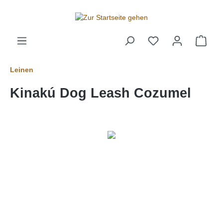
alt springen
Leinen
Kinakú Dog Leash Cozumel
Bildergalerie überspringen