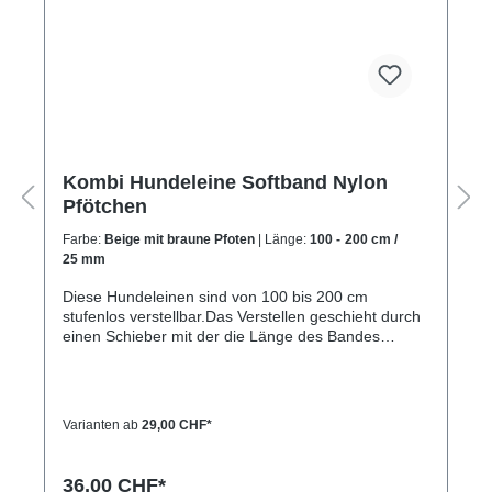
Kombi Hundeleine Softband Nylon
Pfötchen
Farbe:
Beige mit braune Pfoten
| Länge:
100 - 200 cm /
25 mm
Diese Hundeleinen sind von 100 bis 200 cm
stufenlos verstellbar.Das Verstellen geschieht durch
einen Schieber mit der die Länge des Bandes
verändert werden kann.Die Kombileine ist sehr
leicht, da sie nur aus einem Kunststoffschieber und
einem Karabinerhaken besteht.Die Kombileine ist
dann besonders geeignet, wenn sie Wert auf eine
Varianten ab
29,00 CHF*
günstige und leichte Leine legen und die Leine nicht
ständig verstellen wollen oder müssen.
36,00 CHF*