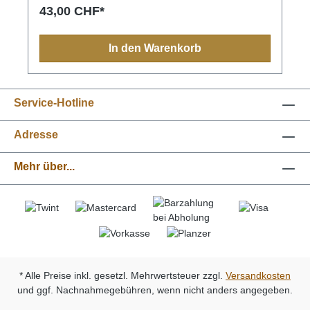
angebunden werden kann. Die Schlaufe kann
43,00 CHF*
ebenso um die Schulter gehängt werden und der
Hund dann freihändig geführt werden. Ein
millionenfach bewährter Leinentyp, praktisch und
In den Warenkorb
sicher.
Service-Hotline
Adresse
Mehr über...
* Alle Preise inkl. gesetzl. Mehrwertsteuer zzgl.
Versandkosten
und ggf. Nachnahmegebühren, wenn nicht anders angegeben.