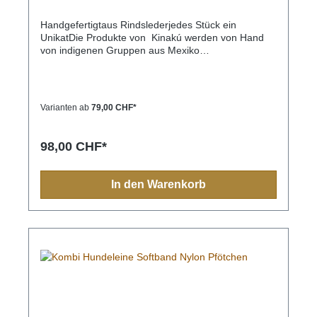
Handgefertigtaus Rindslederjedes Stück ein
UnikatDie Produkte von Kinakú werden von Hand
von indigenen Gruppen aus Mexiko
hergestellt.Kinakú heisst « mein Herz » in der
Totonak Sprache und dies wird in der Geschäfts-
Philosophie auch nach aussen getragen. Die
qualitativ hochwertigen Produkte werden zu einem
Varianten ab
79,00 CHF*
fairen Preis eingekauft, so dass die indigene
Bevölkerung nicht ausgenutzt wird.Die traditionellen
Muster spiegeln sich in jedem Produkt, sei es
98,00 CHF*
Halsband, Leine, Schlüsselanhänger oder sonstige
Zubehörartikel.Farben und Muster haben in der
indigen Bevölkerung immer eine Bedeutung und
In den Warenkorb
sollten Sie einmal nach Mexiko reisen, sehen Sie
diese farbenfrohen Muster überall.Aufgrund der
Handarbeit ist jedes Halsband und jede Leine ein
Einzelstück und die Farben und Muster können vom
Foto abweichen.Grössen:S - Länge 130cm, Breite
1.1cmM - Länge 130cm, Breite 2.2cm, Karabiner
7cmL - Länge 130cm, Breite 2.2cm, Karabiner 9cm