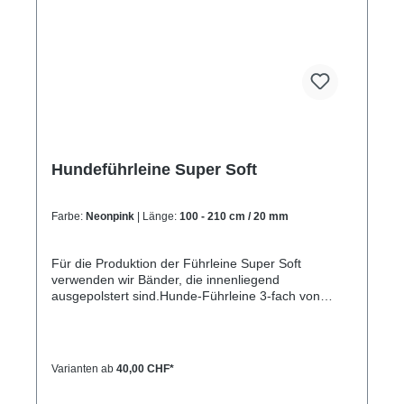
Hundeführleine Super Soft
Farbe:
Neonpink
| Länge:
100 - 210 cm / 20 mm
Für die Produktion der Führleine Super Soft
verwenden wir Bänder, die innenliegend
ausgepolstert sind.Hunde-Führleine 3-fach von
100cm bis 210cm verstellbar unifarbend.Am Ende
der Hundeleien ist ein zweiter kleinerer Karabiner
angebracht. Die Leinenlänge kann sehr schnell mit
dem kleineren Karabiner und 3 eingenähten Ringen
Varianten ab
40,00 CHF*
verstellt werden. Mit der Führleine kann eine große
Schlaufe gebildet werden, so das der Hund leicht