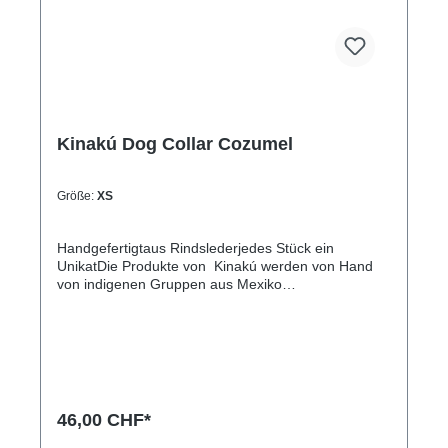
Kinakú Dog Collar Cozumel
Größe:
XS
Handgefertigtaus Rindslederjedes Stück ein
UnikatDie Produkte von Kinakú werden von Hand
von indigenen Gruppen aus Mexiko
hergestellt.Kinakú heisst « mein Herz » in der
Totonak Sprache und dies wird in der Geschäfts-
Philosophie auch nach aussen getragen. Die
qualitativ hochwertigen Produkte werden zu einem
fairen Preis eingekauft, so dass die indigene
Bevölkerung nicht ausgenutzt wird.Die traditionellen
Muster spiegeln sich in jedem Produkt, sei es
46,00 CHF*
Halsband, Leine, Schlüsselanhänger oder sonstige
Zubehörartikel.Farben und Muster haben in der