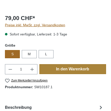
79,00 CHF*
Preise inkl. MwSt. zzgl. Versandkosten
Sofort verfügbar, Lieferzeit: 1-3 Tage
auswählen
Größe
S
M
L
Produkt Anzahl: Gib den gewünschten Wert e
In den Warenkorb
Zum Merkzettel hinzufügen
Produktnummer:
SW10187.1
Beschreibung