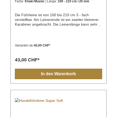
Farbe:
Khaki Muster
| Länge:
100 - 210 cm / 20 mm
Die Führleine ist von 100 bis 210 cm 3 - fach
verstellbar. Am Leinenende ist ein zweiter kleinerer
Karabiner angebracht. Die Leinenlänge kann sehr
schnell mit dem kleineren Karabiner und 3
eingenähten Ringen verstellt werden. Mit der
Führleine kann eine große Schlaufe gebildet
werden, so das der Hund leicht angebunden werden
Varianten ab
40,00 CHF*
kann. Die Schlaufe kann ebenso um die Schulter
gehängt werden und der Hund dann freihändig
geführt werden. Ein millionenfach bewährter
43,00 CHF*
Leinentyp, praktisch und sicher.
In den Warenkorb