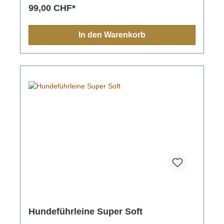
Muster spiegeln sich in jedem Produkt, sei es
99,00 CHF*
Halsband, Leine, Schlüsselanhänger oder sonstige
Zubehörartikel.Farben und Muster haben in der
indigen Bevölkerung immer eine Bedeutung und
In den Warenkorb
sollten Sie einmal nach Mexiko reisen, sehen Sie
diese farbenfrohen Muster überall.Aufgrund der
Handarbeit ist jedes Halsband und jede Leine ein
Einzelstück und die Farben und Muster können vom
Foto abweichen.Grössen:XS= 1,1cm breit, 28cm
lang (Halsumfang von ca. 20-24cm) S= 2,2cm
breit, 35cm lang (Halsumfang von ca. 24-32cm) M=
2,2cm breit, 45cm lang (Halsumfang von ca. 32-
40cm)M-L= 3.3cm breit, 45cm lang (Halsumfang von
ca. 32-40cm) L= 3,3cm breit, 55cm lang
(Halsumfang von ca. 38-48cm)XL= 3,3cm breit,
65cm lang (Halsumfang von ca. 45-60cm)
Hundeführleine Super Soft