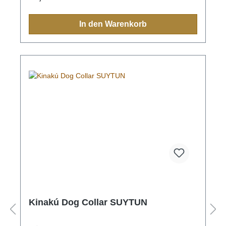
Halsband, Leine, Schlüsselanhänger oder sonstige
Zubehörartikel.Farben und Muster haben in der
indigen Bevölkerung immer eine Bedeutung und
In den Warenkorb
sollten Sie einmal nach Mexiko reisen, sehen Sie
diese farbenfrohen Muster überall.Aufgrund der
Handarbeit ist jedes Halsband und jede Leine ein
Einzelstück und die Farben und Muster können vom
Foto abweichen.Grössen:S - Länge 130cm, Breite
1.1cmM - Länge 130cm, Breite 2.2cm, Karabiner
7cmL - Länge 130cm, Breite 2.2cm, Karabiner 9cm
Kinakú Dog Collar SUYTUN