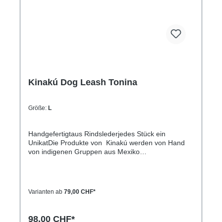
Kinakú Dog Leash Tonina
Größe:
L
Handgefertigtaus Rindslederjedes Stück ein
UnikatDie Produkte von Kinakú werden von Hand
von indigenen Gruppen aus Mexiko
hergestellt.Kinakú heisst « mein Herz » in der
Totonak Sprache und dies wird in der Geschäfts-
Philosophie auch nach aussen getragen. Die
qualitativ hochwertigen Produkte werden zu einem
Varianten ab
79,00 CHF*
fairen Preis eingekauft, so dass die indigene
Bevölkerung nicht ausgenutzt wird.Die traditionellen
Muster spiegeln sich in jedem Produkt, sei es
98,00 CHF*