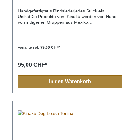
Handgefertigtaus Rindslederjedes Stück ein
UnikatDie Produkte von Kinakú werden von Hand
von indigenen Gruppen aus Mexiko
hergestellt.Kinakú heisst « mein Herz » in der
Totonak Sprache und dies wird in der Geschäfts-
Philosophie auch nach aussen getragen. Die
qualitativ hochwertigen Produkte werden zu einem
Varianten ab
79,00 CHF*
fairen Preis eingekauft, so dass die indigene
Bevölkerung nicht ausgenutzt wird.Die traditionellen
Muster spiegeln sich in jedem Produkt, sei es
95,00 CHF*
Halsband, Leine, Schlüsselanhänger oder sonstige
Zubehörartikel.Farben und Muster haben in der
indigen Bevölkerung immer eine Bedeutung und
In den Warenkorb
sollten Sie einmal nach Mexiko reisen, sehen Sie
diese farbenfrohen Muster überall.Aufgrund der
Handarbeit ist jedes Halsband und jede Leine ein
Einzelstück und die Farben und Muster können vom
Foto abweichen.Grössen:S - Länge 130cm, Breite
1.1cmM - Länge 130cm, Breite 2.2cm, Karabiner
7cmL - Länge 130cm, Breite 2.2cm, Karabiner 9cm