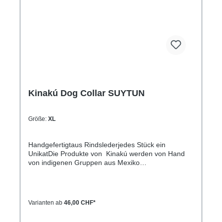
ca. 32-40cm) L= 3,3cm breit, 55cm lang
(Halsumfang von ca. 38-48cm)XL= 3,3cm breit,
65cm lang (Halsumfang von ca. 45-60cm)
Kinakú Dog Collar SUYTUN
Größe:
XL
Handgefertigtaus Rindslederjedes Stück ein
UnikatDie Produkte von Kinakú werden von Hand
von indigenen Gruppen aus Mexiko
hergestellt.Kinakú heisst « mein Herz » in der
Totonak Sprache und dies wird in der Geschäfts-
Philosophie auch nach aussen getragen. Die
qualitativ hochwertigen Produkte werden zu einem
Varianten ab
46,00 CHF*
fairen Preis eingekauft, so dass die indigene
Bevölkerung nicht ausgenutzt wird.Die traditionellen