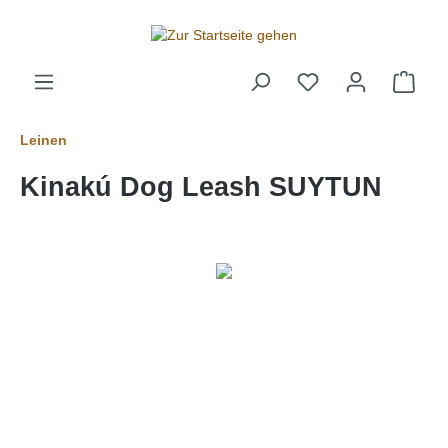
alt springen
Leinen
Kinakú Dog Leash SUYTUN
Bildergalerie überspringen