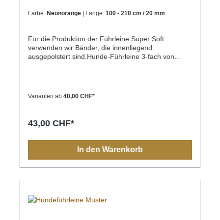
Farbe:
Neonorange
| Länge:
100 - 210 cm / 20 mm
Für die Produktion der Führleine Super Soft
verwenden wir Bänder, die innenliegend
ausgepolstert sind.Hunde-Führleine 3-fach von
100cm bis 210cm verstellbar unifarbend.Am Ende
der Hundeleien ist ein zweiter kleinerer Karabiner
angebracht. Die Leinenlänge kann sehr schnell mit
dem kleineren Karabiner und 3 eingenähten Ringen
Varianten ab
40,00 CHF*
verstellt werden. Mit der Führleine kann eine große
Schlaufe gebildet werden, so das der Hund leicht
angebunden werden kann. Die Schlaufe kann
43,00 CHF*
ebenso um die Schulter gehängt werden und der
Hund dann freihändig geführt werden. Ein
millionenfach bewährter Leinentyp, praktisch und
In den Warenkorb
sicher.