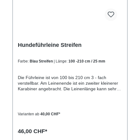
Hundeführleine Streifen
Farbe:
Blau Streifen
| Länge:
100 -210 cm / 25 mm
Die Führleine ist von 100 bis 210 cm 3 - fach
verstellbar. Am Leinenende ist ein zweiter kleinerer
Karabiner angebracht. Die Leinenlänge kann sehr
schnell mit dem kleineren Karabiner und 3
eingenähten Ringen verstellt werden. Mit der
Führleine kann eine große Schlaufe gebildet
werden, so das der Hund leicht angebunden werden
Varianten ab
40,00 CHF*
kann. Die Schlaufe kann ebenso um die Schulter
gehängt werden und der Hund dann freihändig
geführt werden. Ein millionenfach bewährter
46,00 CHF*
Leinentyp, praktisch und sicher.