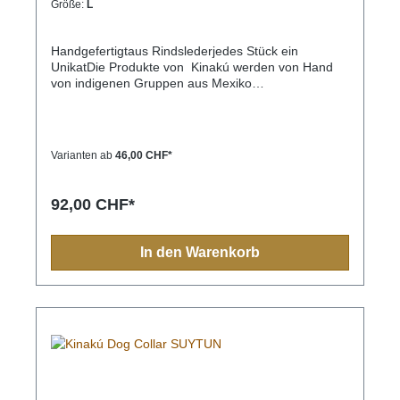
Größe:
L
Handgefertigtaus Rindslederjedes Stück ein
UnikatDie Produkte von Kinakú werden von Hand
von indigenen Gruppen aus Mexiko
hergestellt.Kinakú heisst « mein Herz » in der
Totonak Sprache und dies wird in der Geschäfts-
Philosophie auch nach aussen getragen. Die
qualitativ hochwertigen Produkte werden zu einem
Varianten ab
46,00 CHF*
fairen Preis eingekauft, so dass die indigene
Bevölkerung nicht ausgenutzt wird.Die traditionellen
Muster spiegeln sich in jedem Produkt, sei es
92,00 CHF*
Halsband, Leine, Schlüsselanhänger oder sonstige
Zubehörartikel.Farben und Muster haben in der
indigen Bevölkerung immer eine Bedeutung und
In den Warenkorb
sollten Sie einmal nach Mexiko reisen, sehen Sie
diese farbenfrohen Muster überall.Aufgrund der
Handarbeit ist jedes Halsband und jede Leine ein
Einzelstück und die Farben und Muster können vom
Foto abweichen.Grössen:XS= 1,1cm breit, 28cm
lang (Halsumfang von ca. 20-24cm) S= 2,2cm
breit, 35cm lang (Halsumfang von ca. 24-32cm) M=
2,2cm breit, 45cm lang (Halsumfang von ca. 32-
40cm)M-L= 3.3cm breit, 45cm lang (Halsumfang von