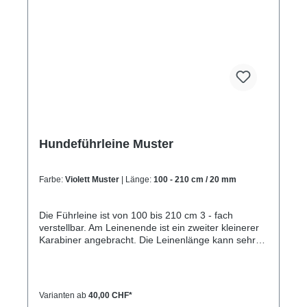
Hundeführleine Muster
Farbe:
Violett Muster
| Länge:
100 - 210 cm / 20 mm
Die Führleine ist von 100 bis 210 cm 3 - fach
verstellbar. Am Leinenende ist ein zweiter kleinerer
Karabiner angebracht. Die Leinenlänge kann sehr
schnell mit dem kleineren Karabiner und 3
eingenähten Ringen verstellt werden. Mit der
Führleine kann eine große Schlaufe gebildet
werden, so das der Hund leicht angebunden werden
Varianten ab
40,00 CHF*
kann. Die Schlaufe kann ebenso um die Schulter