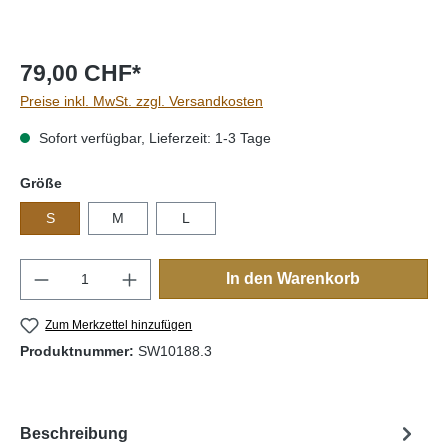
79,00 CHF*
Preise inkl. MwSt. zzgl. Versandkosten
Sofort verfügbar, Lieferzeit: 1-3 Tage
auswählen
Größe
S
M
L
Produkt Anzahl: Gib den gewünschten Wert e
In den Warenkorb
Zum Merkzettel hinzufügen
Produktnummer:
SW10188.3
Beschreibung