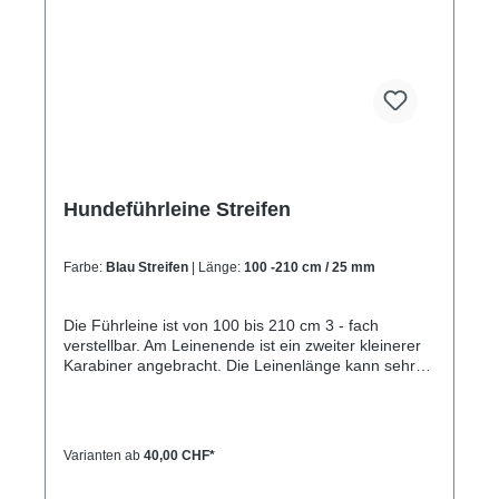
ca. 32-40cm) L= 3,3cm breit, 55cm lang
(Halsumfang von ca. 38-48cm)XL= 3,3cm breit,
65cm lang (Halsumfang von ca. 45-60cm)
Hundeführleine Streifen
Farbe:
Blau Streifen
| Länge:
100 -210 cm / 25 mm
Die Führleine ist von 100 bis 210 cm 3 - fach
verstellbar. Am Leinenende ist ein zweiter kleinerer
Karabiner angebracht. Die Leinenlänge kann sehr
schnell mit dem kleineren Karabiner und 3
eingenähten Ringen verstellt werden. Mit der
Führleine kann eine große Schlaufe gebildet
werden, so das der Hund leicht angebunden werden
Varianten ab
40,00 CHF*
kann. Die Schlaufe kann ebenso um die Schulter
gehängt werden und der Hund dann freihändig