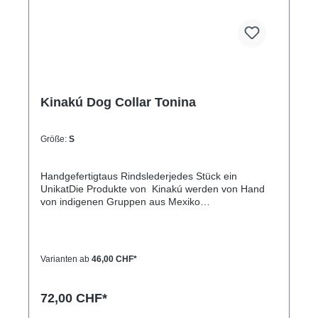
Kinakú Dog Collar Tonina
Größe:
S
Handgefertigtaus Rindslederjedes Stück ein
UnikatDie Produkte von Kinakú werden von Hand
von indigenen Gruppen aus Mexiko
hergestellt.Kinakú heisst « mein Herz » in der
Totonak Sprache und dies wird in der Geschäfts-
Philosophie auch nach aussen getragen. Die
qualitativ hochwertigen Produkte werden zu einem
Varianten ab
46,00 CHF*
fairen Preis eingekauft, so dass die indigene
Bevölkerung nicht ausgenutzt wird.Die traditionellen
Muster spiegeln sich in jedem Produkt, sei es
72,00 CHF*
Halsband, Leine, Schlüsselanhänger oder sonstige
Zubehörartikel.Farben und Muster haben in der