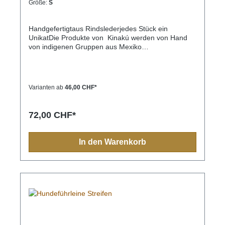
Größe:
S
Handgefertigtaus Rindslederjedes Stück ein
UnikatDie Produkte von Kinakú werden von Hand
von indigenen Gruppen aus Mexiko
hergestellt.Kinakú heisst « mein Herz » in der
Totonak Sprache und dies wird in der Geschäfts-
Philosophie auch nach aussen getragen. Die
qualitativ hochwertigen Produkte werden zu einem
Varianten ab
46,00 CHF*
fairen Preis eingekauft, so dass die indigene
Bevölkerung nicht ausgenutzt wird.Die traditionellen
Muster spiegeln sich in jedem Produkt, sei es
72,00 CHF*
Halsband, Leine, Schlüsselanhänger oder sonstige
Zubehörartikel.Farben und Muster haben in der
indigen Bevölkerung immer eine Bedeutung und
In den Warenkorb
sollten Sie einmal nach Mexiko reisen, sehen Sie
diese farbenfrohen Muster überall.Aufgrund der
Handarbeit ist jedes Halsband und jede Leine ein
Einzelstück und die Farben und Muster können vom
Foto abweichen.Grössen:XS= 1,1cm breit, 28cm
lang (Halsumfang von ca. 20-24cm) S= 2,2cm
breit, 35cm lang (Halsumfang von ca. 24-32cm) M=
2,2cm breit, 45cm lang (Halsumfang von ca. 32-
40cm)M-L= 3.3cm breit, 45cm lang (Halsumfang von