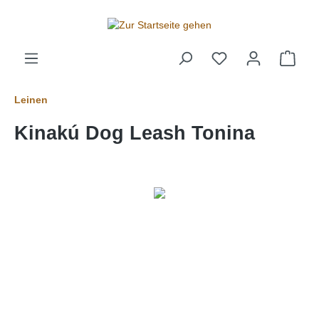
alt springen
Leinen
Kinakú Dog Leash Tonina
Bildergalerie überspringen