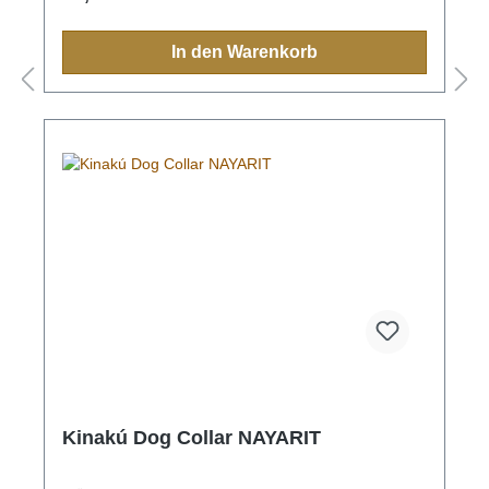
Halsband, Leine, Schlüsselanhänger oder sonstige
Zubehörartikel.Farben und Muster haben in der
indigen Bevölkerung immer eine Bedeutung und
In den Warenkorb
sollten Sie einmal nach Mexiko reisen, sehen Sie
diese farbenfrohen Muster überall.Aufgrund der
Handarbeit ist jedes Halsband und jede Leine ein
Einzelstück und die Farben und Muster können vom
Foto abweichen.Grössen:XS= 1,1cm breit, 28cm
lang (Halsumfang von ca. 20-24cm) S= 2,2cm
breit, 35cm lang (Halsumfang von ca. 24-32cm) M=
2,2cm breit, 45cm lang (Halsumfang von ca. 32-
40cm)M-L= 3.3cm breit, 45cm lang (Halsumfang von
ca. 32-40cm) L= 3,3cm breit, 55cm lang
(Halsumfang von ca. 38-48cm)XL= 3,3cm breit,
65cm lang (Halsumfang von ca. 45-60cm)
Kinakú Dog Collar NAYARIT