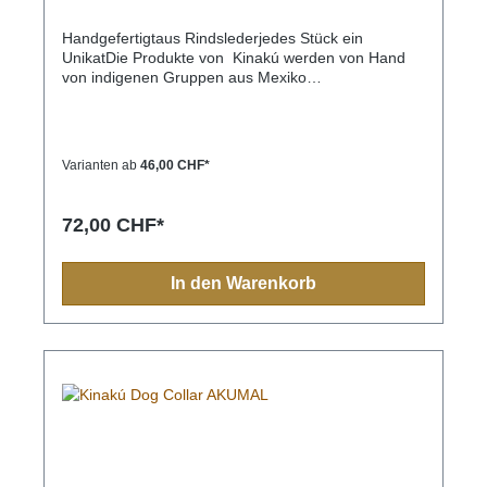
Handgefertigtaus Rindslederjedes Stück ein
UnikatDie Produkte von Kinakú werden von Hand
von indigenen Gruppen aus Mexiko
hergestellt.Kinakú heisst « mein Herz » in der
Totonak Sprache und dies wird in der Geschäfts-
Philosophie auch nach aussen getragen. Die
qualitativ hochwertigen Produkte werden zu einem
Varianten ab
46,00 CHF*
fairen Preis eingekauft, so dass die indigene
Bevölkerung nicht ausgenutzt wird.Die traditionellen
Muster spiegeln sich in jedem Produkt, sei es
72,00 CHF*
Halsband, Leine, Schlüsselanhänger oder sonstige
Zubehörartikel.Farben und Muster haben in der
indigen Bevölkerung immer eine Bedeutung und
In den Warenkorb
sollten Sie einmal nach Mexiko reisen, sehen Sie
diese farbenfrohen Muster überall.Aufgrund der
Handarbeit ist jedes Halsband und jede Leine ein
Einzelstück und die Farben und Muster können vom
Foto abweichen.Grössen:XS= 1,1cm breit, 28cm
lang (Halsumfang von ca. 20-24cm) S= 2,2cm
breit, 35cm lang (Halsumfang von ca. 24-32cm) M=
2,2cm breit, 45cm lang (Halsumfang von ca. 32-
40cm)M-L= 3.3cm breit, 45cm lang (Halsumfang von
ca. 32-40cm) L= 3,3cm breit, 55cm lang