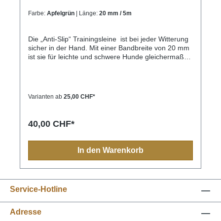
Farbe:
Apfelgrün
| Länge:
20 mm / 5m
Die „Anti-Slip“ Trainingsleine ist bei jeder Witterung
sicher in der Hand. Mit einer Bandbreite von 20 mm
ist sie für leichte und schwere Hunde gleichermaßen
geeignet. Die„Anti-Slip“ Leine ist leicht und doch
absolut reißfest. Eingearbeitete Gummifäden
machen die Leine extrem griffig. Die Leinen sind
ohne Handschlaufe.
Varianten ab
25,00 CHF*
40,00 CHF*
In den Warenkorb
Service-Hotline
Adresse