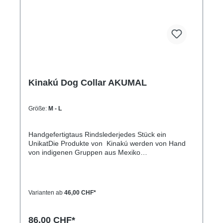
(Halsumfang von ca. 38-48cm)XL= 3,3cm breit,
65cm lang (Halsumfang von ca. 45-60cm)
Kinakú Dog Collar AKUMAL
Größe:
M - L
Handgefertigtaus Rindslederjedes Stück ein
UnikatDie Produkte von Kinakú werden von Hand
von indigenen Gruppen aus Mexiko
hergestellt.Kinakú heisst « mein Herz » in der
Totonak Sprache und dies wird in der Geschäfts-
Philosophie auch nach aussen getragen. Die
qualitativ hochwertigen Produkte werden zu einem
Varianten ab
46,00 CHF*
fairen Preis eingekauft, so dass die indigene
Bevölkerung nicht ausgenutzt wird.Die traditionellen
Muster spiegeln sich in jedem Produkt, sei es
86,00 CHF*