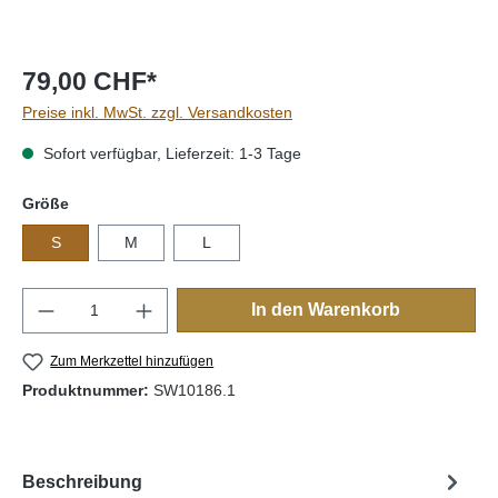
79,00 CHF*
Preise inkl. MwSt. zzgl. Versandkosten
Sofort verfügbar, Lieferzeit: 1-3 Tage
auswählen
Größe
S
M
L
Produkt Anzahl: Gib den gewünschten Wert e
In den Warenkorb
Zum Merkzettel hinzufügen
Produktnummer:
SW10186.1
Beschreibung