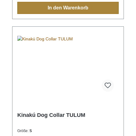
indigen Bevölkerung immer eine Bedeutung und
In den Warenkorb
sollten Sie einmal nach Mexiko reisen, sehen Sie
diese farbenfrohen Muster überall.Aufgrund der
Handarbeit ist jedes Halsband und jede Leine ein
Einzelstück und die Farben und Muster können vom
Foto abweichen.Grössen:XS= 1,1cm breit, 28cm
lang (Halsumfang von ca. 20-24cm) S= 2,2cm
breit, 35cm lang (Halsumfang von ca. 24-32cm) M=
2,2cm breit, 45cm lang (Halsumfang von ca. 32-
40cm)M-L= 3.3cm breit, 45cm lang (Halsumfang von
ca. 32-40cm) L= 3,3cm breit, 55cm lang
(Halsumfang von ca. 38-48cm)XL= 3,3cm breit,
65cm lang (Halsumfang von ca. 45-60cm)
Kinakú Dog Collar TULUM
Größe:
S