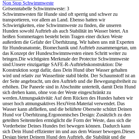
Non Stop Schwimmweste
Grösenntabelle Schwimmweste:
3
Schwimmwesten für Hunde sind oft sperrig und schwer zu
transportieren, vor allem an Land. Ebenso hatten wir
Schwierigkeiten, eine Schwimmweste zu finden, die unseren
Hunden sowohl Auftrieb als auch Stabilität im Wasser bietet. An
heißen Sommertagen besteht beim Tragen einer dicken Weste
außerdem die Gefahr der Überhitzung. Wir haben uns mit Experten
für Hundeanatomie, Biomechanik und Auftrieb zusammengetan, um
das Konzept der Hundeschwimmwesten einen Schritt weiter zu
bringen.Die wichtigsten Merkmale der Protector Schwimmweste
sind:Unsere einzigartige SAFE-R-Auftriebskonstruktion: Die
Konstruktion sorgt dafür, dass Dein Hund über Wasser gehalten
wird und relativ zur Wasserlinie stabil bleibt. Der Schaumstoff ist an
der Seite angebracht, um den Auftrieb und die Bewegungsfreiheit zu
erhöhen. Die Paneele sind in Abschnitte unterteilt, damit Dein Hund
sich drehen kann, ohne von der Weste eingeschränkt zu
werden.Atmungsaktivität: Auf dem Rücken des Hundes haben wir
unser hoch atmungsaktives HexiVent-Material verwendet. Das
Wasser kann abfließen, und die belüftete Oberseite schützt Deinen
Hund vor Überhitzung.Ergonomisches Design: Zusätzlich zu den
geteilten Seitenteilen ermöglicht die Form der Weste, dass sich die
Vorderbeine Deines Hundes frei bewegen können. Dadurch kann
sich Dein Hund effizienter im und aus dem Wasser bewegen.Dieses
Design bietet Deinem Hund den Auftrieb, die Stabilität und die