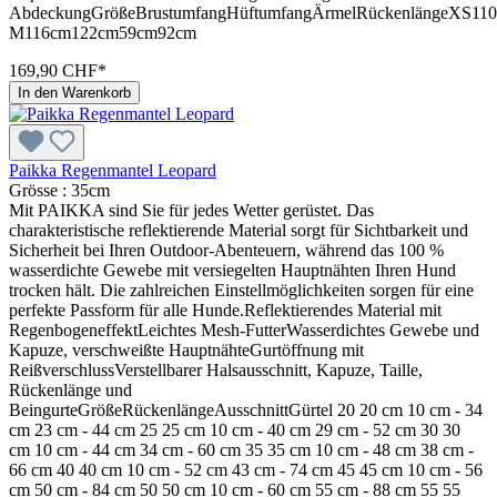
AbdeckungGrößeBrustumfangHüftumfangÄrmelRückenlängeXS11
M116cm122cm59cm92cm
169,90 CHF*
In den Warenkorb
Paikka Regenmantel Leopard
Grösse :
35cm
Mit PAIKKA sind Sie für jedes Wetter gerüstet. Das
charakteristische reflektierende Material sorgt für Sichtbarkeit und
Sicherheit bei Ihren Outdoor-Abenteuern, während das 100 %
wasserdichte Gewebe mit versiegelten Hauptnähten Ihren Hund
trocken hält. Die zahlreichen Einstellmöglichkeiten sorgen für eine
perfekte Passform für alle Hunde.Reflektierendes Material mit
RegenbogeneffektLeichtes Mesh-FutterWasserdichtes Gewebe und
Kapuze, verschweißte HauptnähteGurtöffnung mit
ReißverschlussVerstellbarer Halsausschnitt, Kapuze, Taille,
Rückenlänge und
BeingurteGrößeRückenlängeAusschnittGürtel 20 20 cm 10 cm - 34
cm 23 cm - 44 cm 25 25 cm 10 cm - 40 cm 29 cm - 52 cm 30 30
cm 10 cm - 44 cm 34 cm - 60 cm 35 35 cm 10 cm - 48 cm 38 cm -
66 cm 40 40 cm 10 cm - 52 cm 43 cm - 74 cm 45 45 cm 10 cm - 56
cm 50 cm - 84 cm 50 50 cm 10 cm - 60 cm 55 cm - 88 cm 55 55