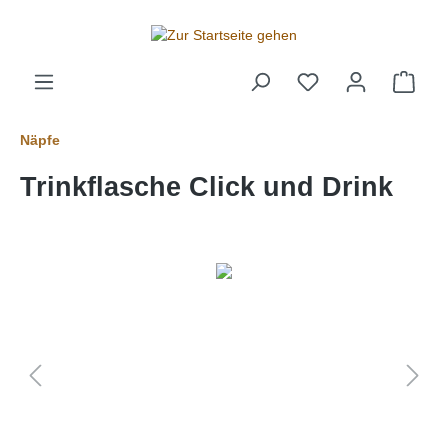
alt springen
Näpfe
Trinkflasche Click und Drink
Bildergalerie überspringen