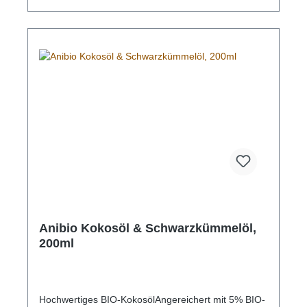
Nicht einnehmen! Lebensmittel bei der Anwendung
abdecken. Nicht in die Augen oder auf offene
Hautstellen bringen. Ist ärztlicher Rat erforderlich,
Verpackung oder Kennzeichnungs-Etikett
bereithalten. Enthält Geraniol. Kann allergische
Reaktionen hervorrufen. Vor Gebrauch gut
schütteln!
Anibio Kokosöl & Schwarzkümmelöl,
200ml
Hochwertiges BIO-KokosölAngereichert mit 5% BIO-