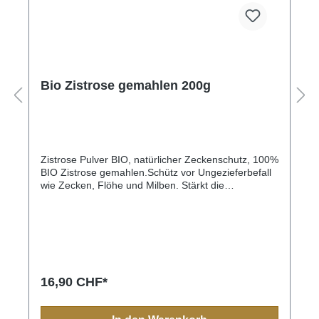
Bio Zistrose gemahlen 200g
Zistrose Pulver BIO, natürlicher Zeckenschutz, 100%
BIO Zistrose gemahlen.Schütz vor Ungezieferbefall
wie Zecken, Flöhe und Milben. Stärkt die
Abwehrkräfte. Weiter hilft sie bei Magen- und
Darmbeschwerden, Entzündungen auf der Haut
(Zeckenstiche) Sorgt für ein gesundes und
glänzendes Haarkleid.Die Wirkung tritt je nach Tier
ca. nach einer Woche ein. Sollte nicht dauerhaft
verabreicht werden, sondern Kur
weise.Fütterungsempfehlung Hunde/Katzen bis 5 Kg
16,90 CHF*
= 1/2 Telöffel tägl.Hunde bis 15 Kg = 1 - 2 TL
tägl.Hunde bis 30 Kg = 1 EL tägl.Hunde über 30 KG
= 1-2 EL tägl.