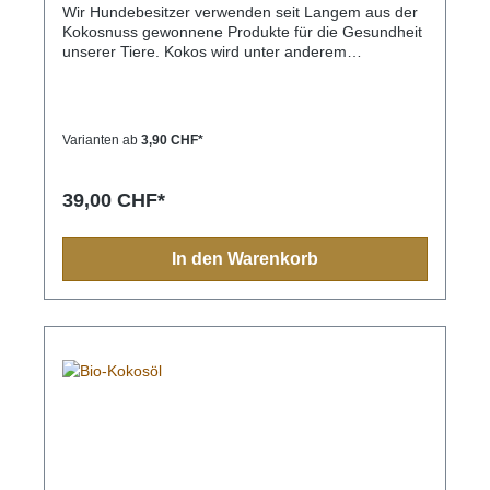
Wir Hundebesitzer verwenden seit Langem aus der
Kokosnuss gewonnene Produkte für die Gesundheit
unserer Tiere. Kokos wird unter anderem
prophylaktisch gegen Würmer, Darmparasiten oder
auch Candida Albicans (ein Hefepilz, der in den
Schleimhäuten, insbesondere im Verdauungstrakt,
aber auch in den Genitalien zu finden ist) eingesetzt.
Varianten ab
3,90 CHF*
Im Gegensatz zu veterinärmedizinischen
Entwurmungsmitteln wirkt Kokosnuss vorbeugend.
Die regelmässige Fütterung von entölten Koko-
39,00 CHF*
Leckerlis erschwert auf ganz natürliche Weise einen
Wurmbefall. Bei akutem Wurmbefall unterstützt die
Fütterung von Kokos-Leckerlis, vorhandene
In den Warenkorb
Parasiten abzutöten. Wie man bei einer Studie des
„Athlone Institute of Technology“ von 2012
herausgefunden hat, wirkt Kokos auch gegen
kariesauslösende Bakterien. Das Tolle dabei: Die
guten Bakterien im Mund- und Rachenraum
kommen nicht zu Schaden. Somit bleibt die gesunde
Mundflora erhalten.Eine fantastische und gesunde
Ergänzung zu jeder Art von Hundeernährung.100 %
Kokosmark schonend kalt gepresst und
unbehandelt. Harte Struktur aber brechbar, sehr
beliebt und gerne genommen, auch als Gutzi
nebenbei.Bestens geeignet auch für an