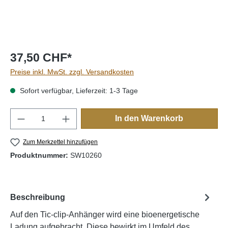
37,50 CHF*
Preise inkl. MwSt. zzgl. Versandkosten
Sofort verfügbar, Lieferzeit: 1-3 Tage
Produkt Anzahl: Gib den gewünschten Wert e
In den Warenkorb
Zum Merkzettel hinzufügen
Produktnummer:
SW10260
Beschreibung
Auf den Tic-clip-Anhänger wird eine bioenergetische
Ladung aufgebracht. Diese bewirkt im Umfeld des