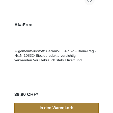
AkaFree
AllgemeinWirkstoff: Geraniol, 6,4 g/kg - Baua-Reg.-
Nr.:N-108324Biozidprodukte vorsichtig
verwenden.Vor Gebrauch stets Etikett und
Produktinformationen lesen. Den Einsatz von
Biozidprodukten auf ein Minimum
begrenzen!AnwendungshinweiseAnwendung am
Tier:Zu Anfang eine Woche lang täglich, danach je
nach Bedarf weiterhin täglich oder 1 - 2 x die Woche
aufbringen. Am Kopf vorsichtig anbringen. Produkt
nicht in Kontakt mit den Augen bringen.Als
39,90 CHF*
Umgebungsspray :In die Schlupfwinkel und auf die
Laufstraßen oder direkt auf Milben und Insekten
oder die Ruheplätze der Haustiere sprühen.Hinweis
In den Warenkorb
zum sicheren Gebrauch:Von Kindern fernhalten!