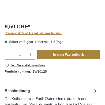
9,50 CHF*
Preise inkl. MwSt. zzgl. Versandkosten
Sofort verfügbar, Lieferzeit: 1-3 Tage
Produkt Anzahl: Gib den gewünschten Wert e
In den Warenkorb
Zum Merkzettel hinzufügen
Produktnummer:
SW10125
Beschreibung
Die Kotbeutel von Earth Rated sind extra dick und
auslaufsicher. (Weil, du weißt schon, Kacke.) Sie sind