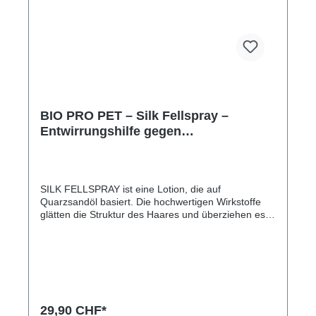
BIO PRO PET – Silk Fellspray –
Entwirrungshilfe gegen
Haarverknotungen – 250ml
SILK FELLSPRAY ist eine Lotion, die auf
Quarzsandöl basiert. Die hochwertigen Wirkstoffe
glätten die Struktur des Haares und überziehen es
mit einem mikrofeinen Schutzfilm, der das Haar
leicht kämmbar macht und vor Brüchigkeit schützt.
Mit dem Einsprühen und anschliessendem Bürsten,
bzw. sanften Auskämmen, wird jedes Haar mit dem
Wirkstoff umhüllt und so während Tagen vor
Schmutz und Verfilzungen geschützt.Anwendung:
Vor Gebrauch schütteln, danach gleichmässig auf
29,90 CHF*