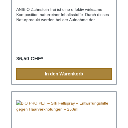
ANIBIO Zahnstein-frei ist eine effektiv wirksame
Komposition naturreiner Inhaltsstoffe. Durch dieses
Naturprodukt werden bei der Aufnahme der
täglichen Fütterung vermehrt natürliche
Enzyme freigesetzt, die die Zähne von Verfärbungen
und Zahnstein befreien und einer Neubildung
entgegenwirken.Neben der Zahnpflege erhält das
Tier zusätzlich hochwertige und für den
Organismus wertvolle Aminosäuren, Mineralstoffe
und Spurenelemente.Vorteile:Beseitigt Zahnstein
36,50 CHF*
und ZahnbelagGegen MundgeruchEnthält wertvolle
Aminosäuren, Mineralstoffe und
SpurenelementeZusammensetzung: Naturreiner
In den Warenkorb
Seealgenmix, Apfeltrester, Ratanhia
RadixAnalytische Bestandteile: Rohprotein: 7,8 %,
Rohfaser: 3,2 %, Fettgehalt: 1,1 %, Ascherückstand:
23,0 %Zusatzstoffe per kg: Kieselsäure (E551a)
10.000mgFütterungsempfehlung: Katzen und
Hunde bis 15 kg: tägl. 1 Messlöffelab 15 kg: 2-3
Messlöffel