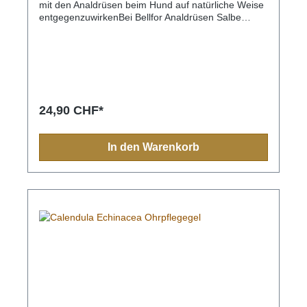
mit den Analdrüsen beim Hund auf natürliche Weise
entgegenzuwirkenBei Bellfor Analdrüsen Salbe
handelt es sich um ein natürliches Pflegeprodukt für
Hunde. Die Salbe eignet sich für die äussere
Anwendung und hilft dabei, Problemen mit den
Analbeuteln bei Hunden entgegenzuwirken.Was
macht Bellfor Analdrüsen Salbe so besonders?
Produkte von Bellfor zeichnen sich seit jeher durch
die Verwendung von besonders hochwertigen
24,90 CHF*
Rohstoffen und die damit einhergehende
ausgezeichnete Verträglichkeit aus. Unser Sortiment
an Pflegeprodukten für Hunde stellt hierbei
In den Warenkorb
selbstverständlich keine Ausnahme dar.Sorgfältig
ausgewählte Inhaltsstoffe, wie zum Beispiel
Propolis, Insektenfett, Calendula, Zink, Vitamine und
Hyaluronsäure, sorgen für eine gute
Hautverträglichkeit unserer Analdrüsen Salbe und
stellen gleichzeitig eine hohe Wirksamkeit der Salbe
sicher.Warum Analdrüsen Salbe von Bellfor eine
gute Entscheidung istDie am After der Tiere
sitzenden Analdrüsen dienen Hunden dazu,
Duftmarken zu setzen und auf diese Weise ihr
Revier zu markieren. Es kommt jedoch häufig vor,
dass die Analbeutel verstopfen und dadurch beim
Kotabsatz nicht mehr gelehrt werden können.Das