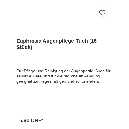
Euphrasia Augenpflege-Tuch (16
Stück)
Zur Pflege und Reinigung der Augenpartie. Auch für
sensible Tiere und für die tägliche Anwendung
geeignet.Zur regelmäßigen und schonenden
Reinigung von Verschmutzungen in der
AugenumgebungSanfte Pflege für das Umfeld des
AugesMit Rosenwasser und Euphrasia
(Augentrost)Auf pflanzlicher BasisFrei von Silikon,
Paraffin und PEGOhne TierversucheFür alle
TierartenInhaltsstoffe Wässriger Auszug aus
Augentrost, Natriumchlorid, Rosenwasser, Glycerin
16,90 CHF*
pflanzlich.AnwendungshinweiseDas Augenpflege-
Tuch auf das geschlossene Auge auflegen und in