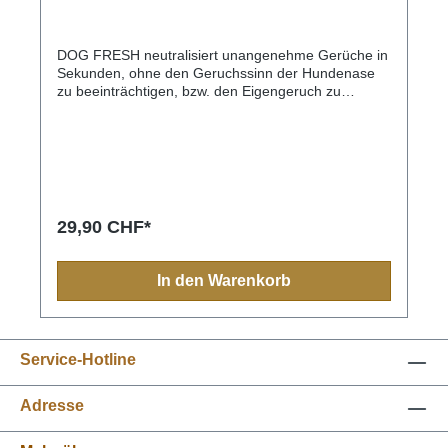
DOG FRESH neutralisiert unangenehme Gerüche in
Sekunden, ohne den Geruchssinn der Hundenase
zu beeinträchtigen, bzw. den Eigengeruch zu
überdecken.Auch Umgebung, wie Autositze,
Hundekörbe, Decken ect. können damit besprüht
werden. DOG FRESH ist frei von Duftstoffen, selbst
beim Verschlucken nicht gefährlich und entwickelt
keine Dämpfe.100% biologisch abbbaubargiftklasse-
und lösungsmittelfreiAnwendung: gleichmässig auf
das trockene Fell ausprühen und kurz durchbürsten.
29,90 CHF*
In den Warenkorb
Service-Hotline
Adresse