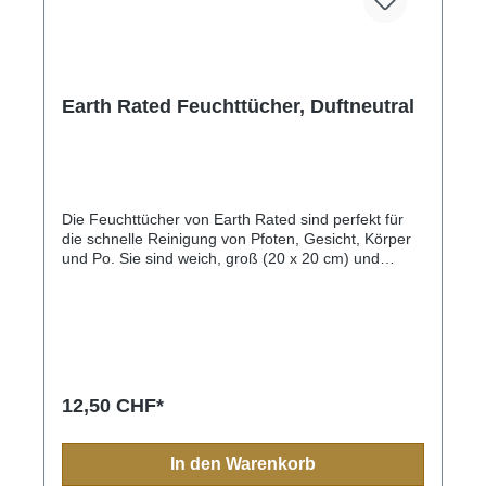
Earth Rated Feuchttücher, Duftneutral
Die Feuchttücher von Earth Rated sind perfekt für
die schnelle Reinigung von Pfoten, Gesicht, Körper
und Po. Sie sind weich, groß (20 x 20 cm) und
bestehen aus pflanzlichem Material, das zu 99 %
biobasiert ist (USDA-zertifiziert), d.h. es stammt aus
einer erneuerbaren Quelle. Sie sind hypoallergen,
frei von Alkohol und Parabenen und sanft genug für
den täglichen Gebrauch.Die Tücher werden aus
Lenzing VEOCEL™-Fasern hergestellt, die aus Holz
aus verantwortungsvoll bewirtschafteten Wäldern
12,50 CHF*
gewonnen werden. Sie verfügen über das USDA
Certified Biobased Product Label. Eine Überprüfung
durch Dritte ergab, dass der Inhalt unserer Tücher
In den Warenkorb
zu 99% biobasiert ist und aus einer erneuerbaren