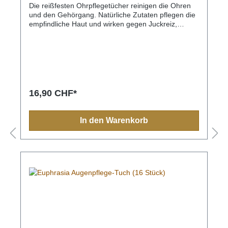
Die reißfesten Ohrpflegetücher reinigen die Ohren
und den Gehörgang. Natürliche Zutaten pflegen die
empfindliche Haut und wirken gegen Juckreiz,
Reizungen sowie unangenehmem Geruch.
Calendula wirkt beruhigend, Propolis hemmt das
Keimwachstum. Als sterile Einmal-Feuchttücher
bieten Sie für Ihr Tier bestmögliche Sauberkeit. Mit
Ringelblume und PropolisDas reißfesten
Ohrenpflege-Tücher reinigen die Ohren und den
Gehörgang mildZur Pflege und zum Schutz der
16,90 CHF*
sensiblen OhrenpartieAuf pflanzlicher BasisFrei von
Silikon, Paraffin und PEGOhne TierversucheFür alle
TierartenAllgemeinInhaltsstoffe Wasser, Pentylen
In den Warenkorb
Glycol, Glycerin, Sodium Benzoate, Kaliumsorbat,
Propolis, Calendulaextrakt.Aufgrund des Propolis hat
das Tuch eine gelbliche
Farbe.AnwendungshinweiseMit dem Ohrenpflege-
Tuch den Schmutz im vorderen Gehörgang
vorsichtig entfernen.