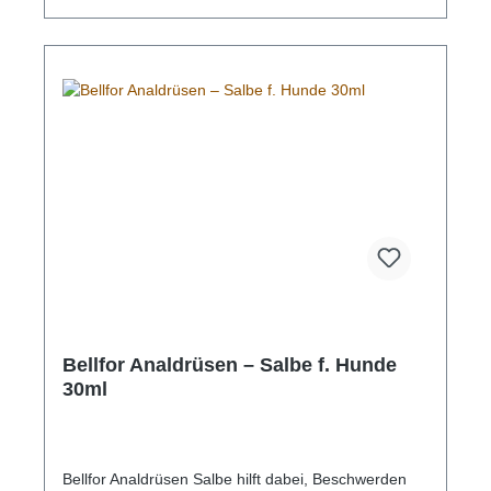
Quelle (Zellulose) stammt.Das Wichtigste im
Überblick:Sanfte Reinigung: Tierversuchsfrei,
hypoallergen, dermatologisch getestet und frei von
Alkohol und Parabenen.Strapazierfähiges
Material: Extra dick und superweich mit genau der
richtigen Menge an Feuchtigkeit. Perfekt für die
tägliche Pflege.Sanfte Inhaltsstoffe: Auf pflanzlicher
Basis und mit sanften Inhaltsstoffen wie
beruhigender Aloe, Sheabutter, Kamille und Gurke
hergestellt.ZusammensetzungWasser, Glycerin,
Kamillenblütenextrakt (Kamille), Aloe-Barbadensis-
Blattextrakt (Aloe Vera), Sheabutter,
Caprylhydroxamsäure, Butylenglykol,
Hydroxyacetophenon, Caprylylglykol,
Gurkenfruchtextrakt (Cucumis sativus),
Granatapfelextrakt (Punica granatum),
Tocopherylacetat (Vitamin E), Zitronensäure,
Natriumcitrat, Gluconolacton.
Bellfor Analdrüsen – Salbe f. Hunde
30ml
Bellfor Analdrüsen Salbe hilft dabei, Beschwerden