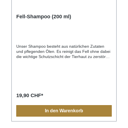
Fell-Shampoo (200 ml)
Unser Shampoo besteht aus natürlichen Zutaten
und pflegenden Ölen. Es reinigt das Fell ohne dabei
die wichtige Schutzschicht der Tierhaut zu zerstören.
Dieses hautpflegende Shampoo verleiht dem Fell
natürlichen Glanz und macht es weich und
kämmbar. Reichhaltiges Arganöl und Aloe Vera
versorgen die Haut mit Feuchtigkeit und reduzieren
die Schuppenbildung. Malvenextrakt schützt die
sensible und trockene Haut.Ideal für sensible und
trockene HautAuf pflanzlicher BasisFrei von Silikon,
19,90 CHF*
Paraffin und PEGOhne TierversucheFür alle
Tierarten
In den Warenkorb