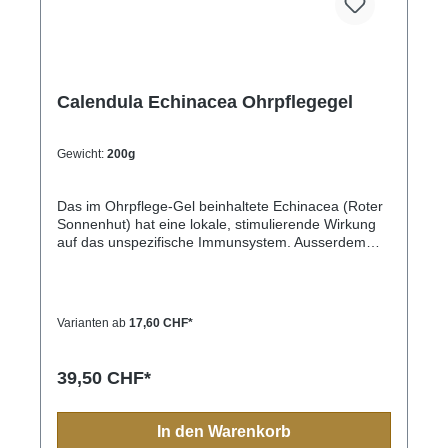
Calendula Echinacea Ohrpflegegel
Gewicht:
200g
Das im Ohrpflege-Gel beinhaltete Echinacea (Roter
Sonnenhut) hat eine lokale, stimulierende Wirkung
auf das unspezifische Immunsystem. Ausserdem
weist es eine gute wundheilende Eigenschaft
auf.Calendula officinalis hat eine
wachstumshemmende Wirkung auf Bakterien und
wirkt zusätzlich entzündungshemmend und
Varianten ab
17,60 CHF*
lindernd.Die Kombination dieser beiden Pflanzen
eignet sich gerade bei wiederkehrenden
Ohrproblemen und unterstützend zu den vom
39,50 CHF*
Tierarzt verschriebenen Ohrmedikamenten.
In den Warenkorb