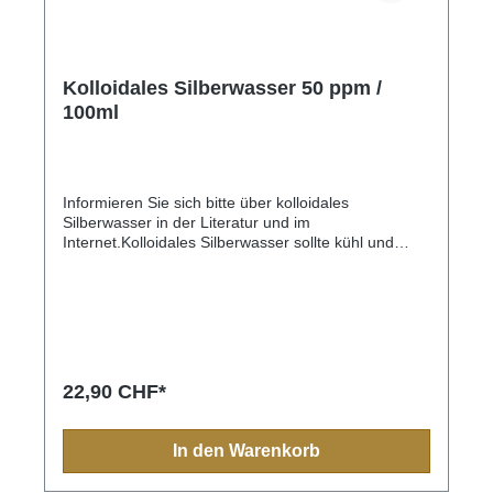
Kolloidales Silberwasser 50 ppm /
100ml
Informieren Sie sich bitte über kolloidales
Silberwasser in der Literatur und im
Internet.Kolloidales Silberwasser sollte kühl und
dunkel aufbewahrt werden und nicht in der Nähe
von Elektrogeräten stehen, da sonst die Silberionen
ausflocken und sich als grauer Belag am Boden
absetzen.
22,90 CHF*
In den Warenkorb