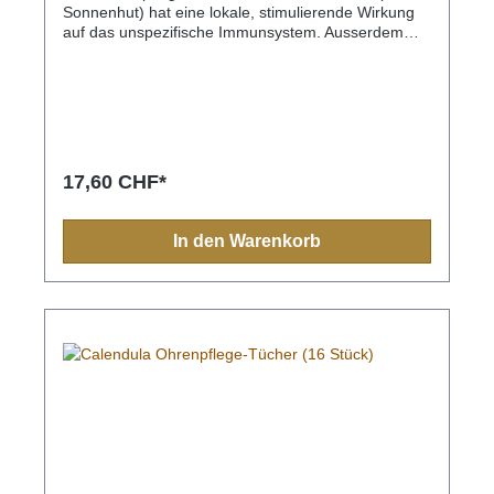
Sonnenhut) hat eine lokale, stimulierende Wirkung
auf das unspezifische Immunsystem. Ausserdem
weist es eine gute wundheilende Eigenschaft
auf.Calendula officinalis hat eine
wachstumshemmende Wirkung auf Bakterien und
wirkt zusätzlich entzündungshemmend und
lindernd.Die Kombination dieser beiden Pflanzen
eignet sich gerade bei wiederkehrenden
Ohrproblemen und unterstützend zu den vom
17,60 CHF*
Tierarzt verschriebenen Ohrmedikamenten.
In den Warenkorb