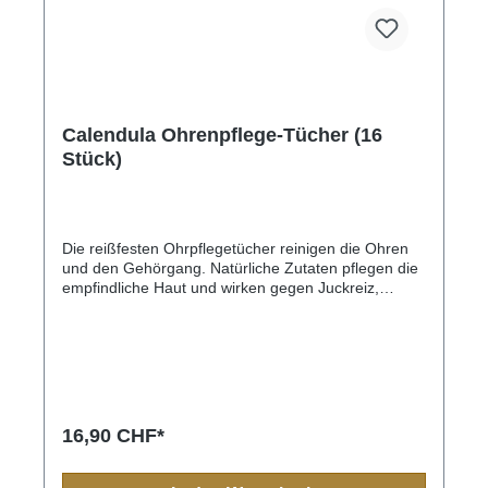
Calendula Ohrenpflege-Tücher (16
Stück)
Die reißfesten Ohrpflegetücher reinigen die Ohren
und den Gehörgang. Natürliche Zutaten pflegen die
empfindliche Haut und wirken gegen Juckreiz,
Reizungen sowie unangenehmem Geruch.
Calendula wirkt beruhigend, Propolis hemmt das
Keimwachstum. Als sterile Einmal-Feuchttücher
bieten Sie für Ihr Tier bestmögliche Sauberkeit. Mit
Ringelblume und PropolisDas reißfesten
Ohrenpflege-Tücher reinigen die Ohren und den
Gehörgang mildZur Pflege und zum Schutz der
16,90 CHF*
sensiblen OhrenpartieAuf pflanzlicher BasisFrei von
Silikon, Paraffin und PEGOhne TierversucheFür alle
TierartenAllgemeinInhaltsstoffe Wasser, Pentylen