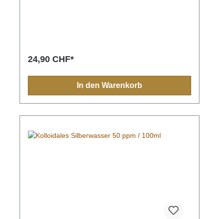
rein pflanzlichen Ölen wird die Barrierefunktion der
Haut stabilisiert. Silber unterstützt die Wundheilung
auf natürlichem Wege, bei Juckreiz oder
Insektenstichen wird eine Linderung geboten. Durch
die Zusammensetzung wird die Regeneration
gefördert, die Haut gegen äußere Einflüsse
widerstandsfähig gemacht und gleichzeitig gepflegt.
24,90 CHF*
Hauseigene Zusammensetzung mit dem Wissen der
Natur und Verzicht auf künstliche
Duft-/Farbstoffe. Pflege auch für sensible
In den Warenkorb
HautpartienAuf pflanzlicher BasisFrei von Silikon,
Paraffin und PEGOhne TierversucheFür alle
TierartenInhaltsstoffe Wasser, Mandelöl,
Sonnenblumenöl, Calendulablütenextrakt,
Sheabutter, Kokosöl, Jojobaöl, Glycerinstearate,
Cetylalkohol, Glycerin, Tocopherol, Xanthan,
Natriumbenzoat, Kaliumsorbat,
Silber.AnwendungshinweiseJe nach Bedarf und
Stelle 1- bis 3-mal täglich auftragen.