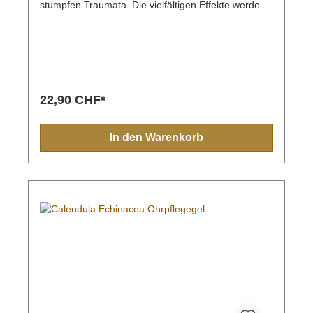
stumpfen Traumata. Die vielfältigen Effekte werden
durch die Roßkastanie verstärkt und können
unspezifischen Entzündungen abklingen lassen.Mit
Arnika und RoßkastanieAuf pflanzlicher BasisFrei
von Silikon, Paraffin und PEGOhne TierversucheFür
alle TierartenAllgemeinInhaltsstoffe Wasser,
Glycerin, Arnikaextrakt, Roßkastanienextrakt,
Xanthan, Natriumbenzoat,
22,90 CHF*
Kaliumsorbat.AnwendungshinweiseGel an den
betroffenen Stellen einmassieren. Diesen Vorgang
an mehreren Tagen 2- bis 3-mal täglich wiederholen
In den Warenkorb
und eine dünne Schicht auf Fell und Haut lassen.