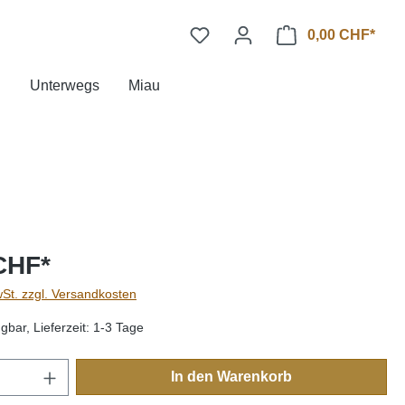
0,00 CHF*
n
Unterwegs
Miau
CHF*
wSt. zzgl. Versandkosten
gbar, Lieferzeit: 1-3 Tage
Anzahl: Gib den gewünschten Wert ein oder
In den Warenkorb