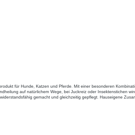
produkt für Hunde, Katzen und Pferde. Mit einer besonderen Kombinatio
ie Wundheilung auf natürlichem Wege, bei Juckreiz oder Insektenstichen
e widerstandsfähig gemacht und gleichzeitig gepflegt. Hauseigene Zu
tienAuf pflanzlicher BasisFrei von Silikon, Paraffin und PEGOhne Tierve
 Jojobaöl, Glycerinstearate, Cetylalkohol, Glycerin, Tocopherol, Xant
mal täglich auftragen.