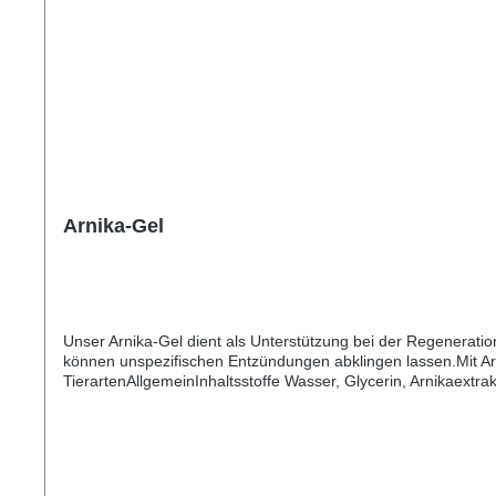
Arnika-Gel
Unser Arnika-Gel dient als Unterstützung bei der Regenerati
können unspezifischen Entzündungen abklingen lassen.Mit Arn
TierartenAllgemeinInhaltsstoffe Wasser, Glycerin, Arnikaext
Diesen Vorgang an mehreren Tagen 2- bis 3-mal täglich wiede