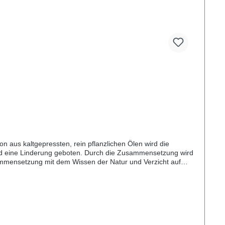
n aus kaltgepressten, rein pflanzlichen Ölen wird die
 wird eine Linderung geboten. Durch die Zusammensetzung wird
sammensetzung mit dem Wissen der Natur und Verzicht auf
rsucheFür alle TierartenInhaltsstoffe Wasser, Mandelöl,
han, Natriumbenzoat, Kaliumsorbat,