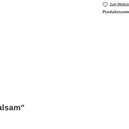
Zum Merkzet
Produktnum
alsam"