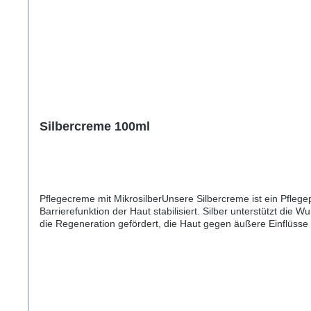
Silbercreme 100ml
Pflegecreme mit MikrosilberUnsere Silbercreme ist ein Pflege
Barrierefunktion der Haut stabilisiert. Silber unterstützt d
die Regeneration gefördert, die Haut gegen äußere Einflüss
künstliche Duft-/Farbstoffe. Pflege auch für sensible Hautpar
Sonnenblumenöl, Calendulablütenextrakt, Sheabutter, Kokosöl,
Silber.AnwendungshinweiseJe nach Bedarf und Stelle 1- bis 3-