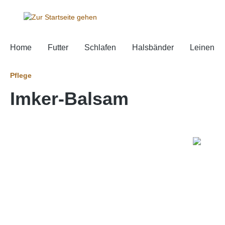
springen
Zur Hauptnavigation springen
Home
Futter
Schlafen
Halsbänder
Leinen
Pflege
Imker-Balsam
Bildergalerie überspringen