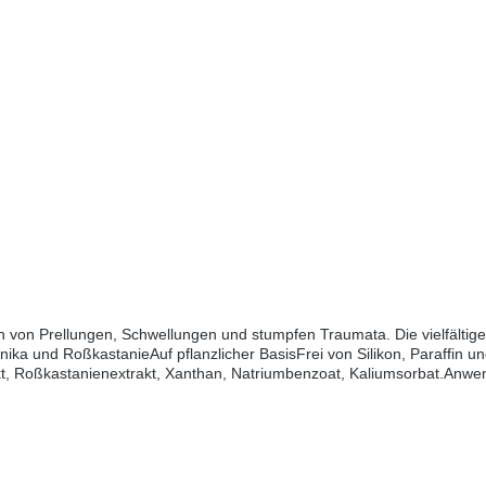
on von Prellungen, Schwellungen und stumpfen Traumata. Die vielfältig
ika und RoßkastanieAuf pflanzlicher BasisFrei von Silikon, Paraffin 
rakt, Roßkastanienextrakt, Xanthan, Natriumbenzoat, Kaliumsorbat.Anw
rholen und eine dünne Schicht auf Fell und Haut lassen.