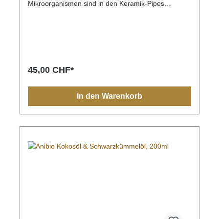
Mikroorganismen sind in den Keramik-Pipes
eingeschlossen und geben Schwingungen ab,
welche die Parasiten nicht mögen und dadurch wird
das Tier als Wirt gemieden. Jedes einzelne EM-
Band wird speziell für dich von uns
angefertigt!TigeraugeDer Tigerauge soll helfen,
innere Kräfte zu aktivieren und sich
Herausforderungen zu stellen. Er steht für Mut,
45,00 CHF*
Selbstvertrauen und Willenskraft. Rosenquarz: Der
Rosenquarz hilft bei Leiden des Herzens. Auf das
Herz aufgelegt wird dieses mit ausreichend
In den Warenkorb
Sauerstoff versorgt. Rosenquarz wirkt vorbeugend
bei Thrombose und Herzinfarkt. Der Stein hat eine
schützende Wirkung auf Brust, Eierstöcke,
Gebärmutter und Hoden. Rosenquarz verhilft auch
zur Fruchtbarkeit. Großer Rosenquarz schluckt die
Erdstrahlen und Wasserstrahlen. S - 30-40cmM -
40-50cmL - 50-60cm