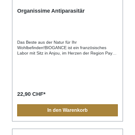
Organissime Antiparasitär
Das Beste aus der Natur für Ihr
Wohlbefinden!BIOGANCE ist ein französisches
Labor mit Sitz in Anjou, im Herzen der Region Pays
de la Loire, und ein Pionier auf dem Gebiet der
biologischen und natürlichen Hygiene und Pflege für
Haustiere.Das BIOGANCE-Labor stellt den
Tierschutz und den Respekt vor der Umwelt in den
Mittelpunkt seiner DNA und bietet mit
ORGANISSIME eine Produktpalette an, die von den
Geheimnissen und Vorteilen inspiriert ist, die uns
22,90 CHF*
Pflanzen bieten. Aus aromatischen und
medizinischen Pflanzen entwickelte Formeln mit
dem Ecosoin Bio-Label von Ecocert, um die
In den Warenkorb
spezifischen Bedürfnisse der Haut und des Fells
unserer vierbeinigen Freunde sanft zu
erfüllen.Schädlingsabwehrspray hilft, Flöhe, Zecken
und Mücken aus der Umgebung Ihres Haustiers
fernzuhalten. Geeignet für Volgelkäfig und