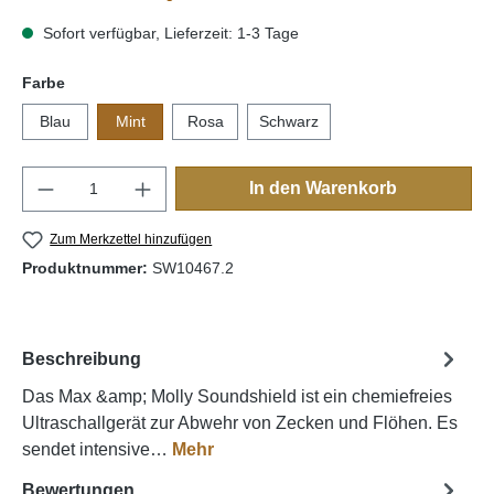
Sofort verfügbar, Lieferzeit: 1-3 Tage
auswählen
Farbe
Blau
Mint
Rosa
Schwarz
Produkt Anzahl: Gib den gewünschten Wert e
In den Warenkorb
Zum Merkzettel hinzufügen
Produktnummer:
SW10467.2
Beschreibung
Das Max &amp; Molly Soundshield ist ein chemiefreies
Ultraschallgerät zur Abwehr von Zecken und Flöhen. Es
sendet intensive…
Mehr
Bewertungen