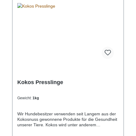
Geflügelställe.
Kokos Presslinge
Gewicht:
1kg
Wir Hundebesitzer verwenden seit Langem aus der
Kokosnuss gewonnene Produkte für die Gesundheit
unserer Tiere. Kokos wird unter anderem
prophylaktisch gegen Würmer, Darmparasiten oder
auch Candida Albicans (ein Hefepilz, der in den