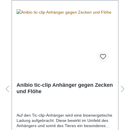
Gebärmutter und Hoden. Rosenquarz verhilft auch
zur Fruchtbarkeit. Großer Rosenquarz schluckt die
Erdstrahlen und Wasserstrahlen. S - 30-40cmM -
40-50cmL - 50-60cm
Anibio tic-clip Anhänger gegen Zecken
und Flöhe
Auf den Tic-clip-Anhänger wird eine bioenergetische
Ladung aufgebracht. Diese bewirkt im Umfeld des
Anhängers und somit des Tieres ein besonderes