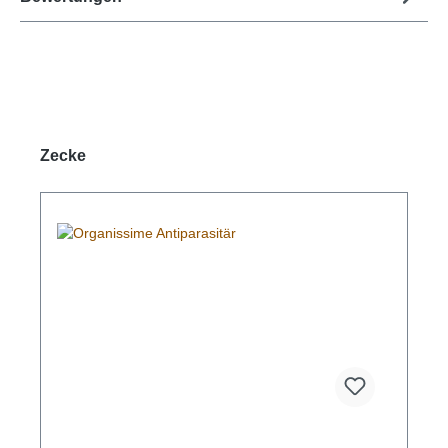
Produktgalerie überspringen
Zecke